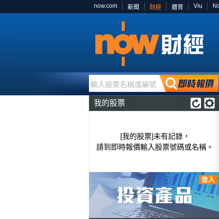
now.com
Viu
N
新聞
財經
體育
輸入股票名稱或編號
我的股票
[我的股票]未有記錄，
請到即時報價輸入股票號碼或名稱。