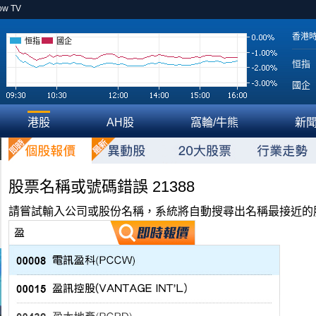
ow TV
香港
恒指
國企
恒指
國企
港股
AH股
窩輪/牛熊
新
股票名稱或號碼錯誤 21388
請嘗試輸入公司或股份名稱，系統將自動搜尋出名稱最接近的