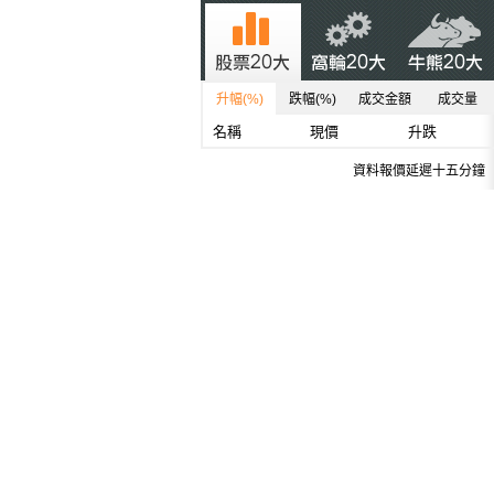
升幅(%)
跌幅(%)
成交金額
成交量
名稱
現價
升跌
資料報價延遲十五分鐘