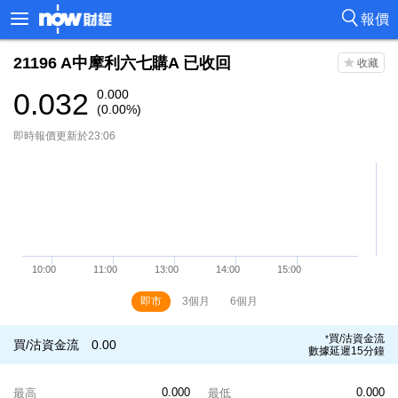
報價
21196
A中摩利六七購A
已收回
0.032
0.000
(0.00%)
即時報價更新於23:06
即市
3個月
6個月
買/沽資金流
*
買/沽資金流
0.00
數據延遲15分鐘
0.000
0.000
最高
最低