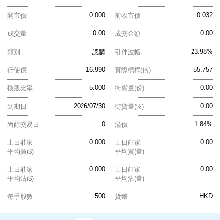
0.000
0.032
開市價
前收市價
0.00
0.00
成交量
成交金額
23.98%
類別
認購
引伸波幅
16.990
55.757
行使價
實際槓桿(倍)
5.000
0.00
換股比率
街貨量(份)
2026/07/30
0.00
到期日
街貨量(%)
0
1.84%
尚餘交易日
溢價
0.000
0.00
上日莊家
上日莊家
平均買($)
平均買(量)
0.000
0.00
上日莊家
上日莊家
平均沽($)
平均沽(量)
500
HKD
每手股數
貨幣