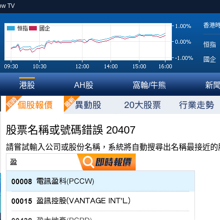
ow TV
香港
恒指
國企
恒指
國企
港股
AH股
窩輪/牛熊
新
股票名稱或號碼錯誤 20407
請嘗試輸入公司或股份名稱，系統將自動搜尋出名稱最接近的