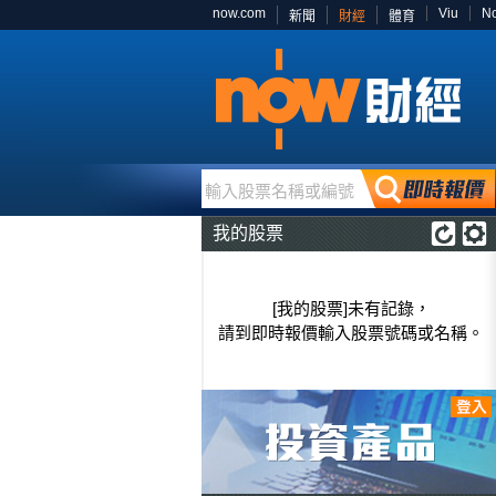
now.com
Viu
N
新聞
財經
體育
輸入股票名稱或編號
我的股票
[我的股票]未有記錄，
請到即時報價輸入股票號碼或名稱。