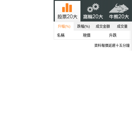
升幅(%)
跌幅(%)
成交金額
成交量
名稱
現價
升跌
資料報價延遲十五分鐘