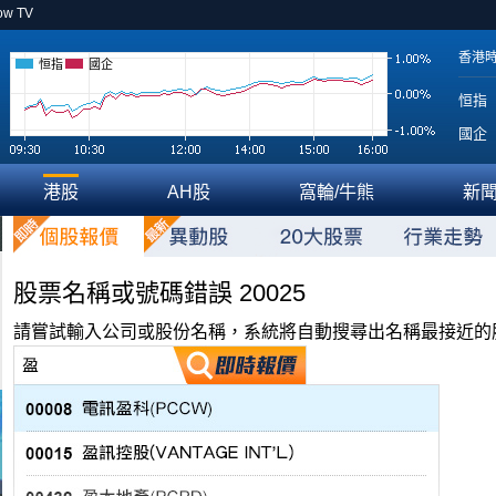
ow TV
香港
恒指
國企
恒指
國企
港股
AH股
窩輪/牛熊
新
股票名稱或號碼錯誤 20025
請嘗試輸入公司或股份名稱，系統將自動搜尋出名稱最接近的