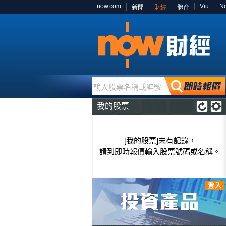
now.com
Viu
N
新聞
財經
體育
輸入股票名稱或編號
我的股票
[我的股票]未有記錄，
請到即時報價輸入股票號碼或名稱。