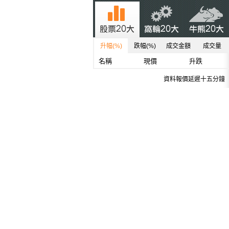
升幅(%)
跌幅(%)
成交金額
成交量
名稱
現價
升跌
資料報價延遲十五分鐘