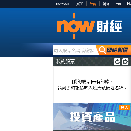
now.com
Viu
N
新聞
財經
體育
輸入股票名稱或編號
我的股票
[我的股票]未有記錄，
請到即時報價輸入股票號碼或名稱。