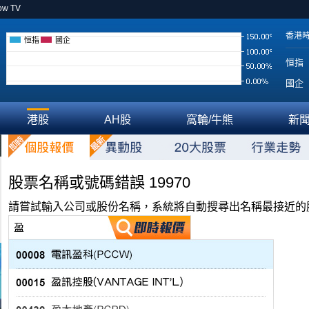
ow TV
香港
恒指
國企
恒指
國企
港股
AH股
窩輪/牛熊
新
股票名稱或號碼錯誤 19970
請嘗試輸入公司或股份名稱，系統將自動搜尋出名稱最接近的