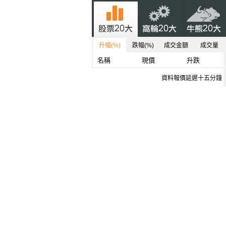
升幅(%)
跌幅(%)
成交金額
成交量
名稱
現價
升跌
資料報價延遲十五分鐘