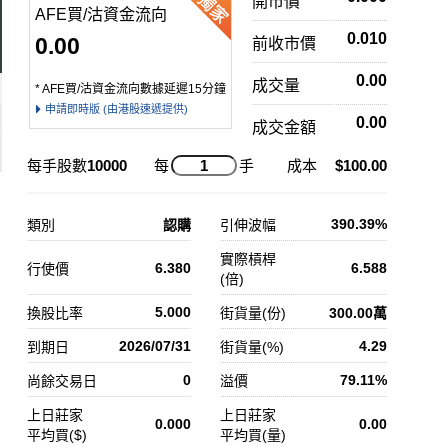
開市價
AFE買/沽資金流向
0.010
0.00
前收市價
0.00
成交量
* AFE買/沽資金流向數據延遲15分鐘
申請即時版 (由港股速遞提供)
0.00
成交金額
每手股數
10000
每
手
成本
$100.00
390.39%
類別
認購
引伸波幅
實際槓桿
6.380
6.588
行使價
(倍)
5.000
換股比率
街貨量(份)
300.00萬
2026/07/31
4.29
到期日
街貨量(%)
0
79.11%
尚餘交易日
溢價
上日莊家
上日莊家
0.000
0.00
平均買($)
平均買(量)