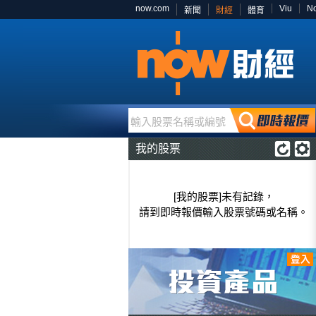
now.com
Viu
N
新聞
財經
體育
輸入股票名稱或編號
我的股票
[我的股票]未有記錄，
請到即時報價輸入股票號碼或名稱。