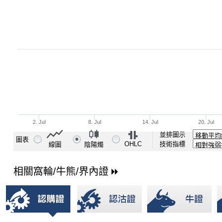
並排圖示
圖表
OHLC
技術指標
線圖
陰陽燭
相關窩輪/牛熊/界內證