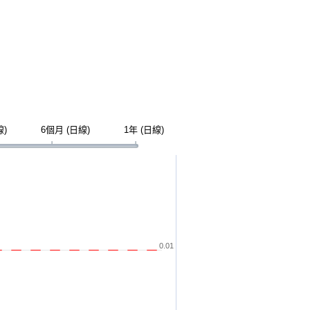
線)
6個月 (日線)
1年 (日線)