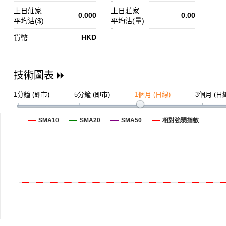
上日莊家
上日莊家
0.000
0.00
平均沽($)
平均沽(量)
HKD
貨幣
技術圖表
1分鐘 (即市)
5分鐘 (即市)
1個月 (日線)
3個月 (日