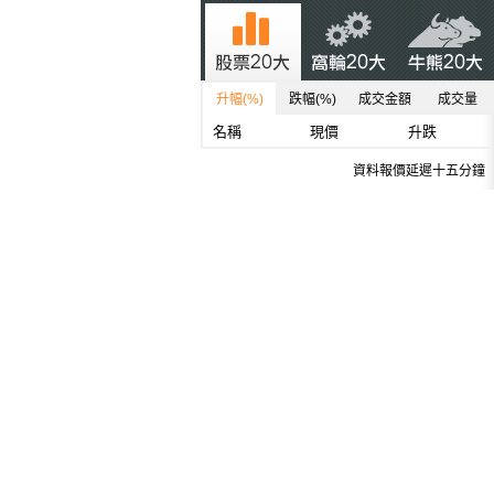
升幅(%)
跌幅(%)
成交金額
成交量
名稱
現價
升跌
資料報價延遲十五分鐘