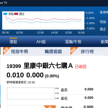
ow TV
香港
恒指
國企
恒指
國企
港股
AH股
窩輪/牛熊
新
里康中銀六七購Ａ
19399
已收回
0.010
0.000
(0.00%)
即時報價更新於 19:36
0.000
最高
0.000
最低
0.000