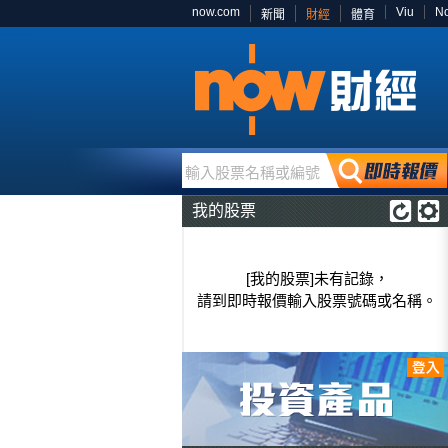
now.com
Viu
N
新聞
財經
體育
輸入股票名稱或編號
我的股票
[我的股票]未有記錄，
請到即時報價輸入股票號碼或名稱。