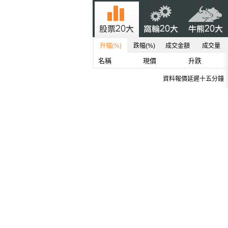
升幅(%)
跌幅(%)
成交金額
成交量
名稱
現價
升跌
資料報價延遲十五分鐘