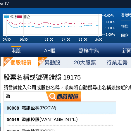
ow TV
香港
恒指
國企
恒指
國企
港股
AH股
窩輪/牛熊
新
股票名稱或號碼錯誤 19175
請嘗試輸入公司或股份名稱，系統將自動搜尋出名稱最接近的