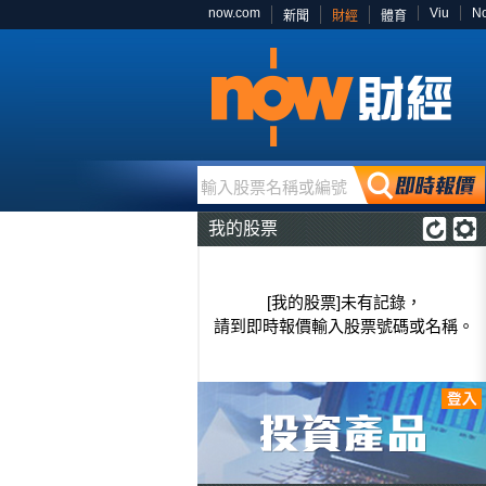
now.com
Viu
N
新聞
財經
體育
輸入股票名稱或編號
我的股票
[我的股票]未有記錄，
請到即時報價輸入股票號碼或名稱。