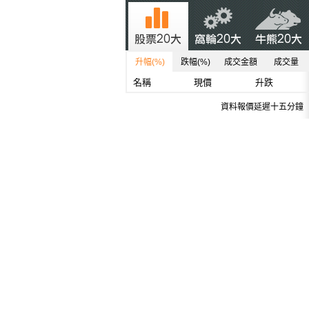
升幅(%)
跌幅(%)
成交金額
成交量
名稱
現價
升跌
資料報價延遲十五分鐘