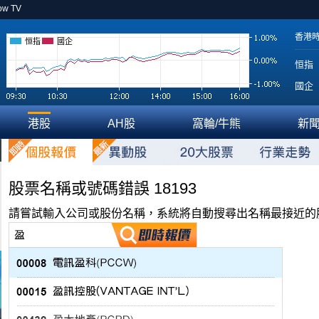
ow TV
香港
恒指
國企
恒指
國企
港股
AH股
窩輪/牛熊
新
股票名稱或號碼錯誤 18193
請嘗試輸入公司或股份名稱，系統將自動搜尋出名稱最接近的