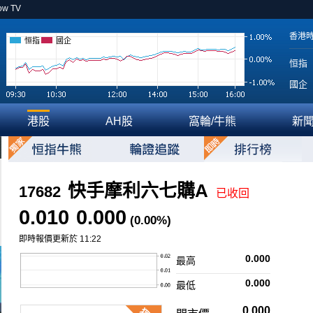
ow TV
香港
恒指
國企
恒指
國企
港股
AH股
窩輪/牛熊
新
快手摩利六七購A
17682
已收回
0.010
0.000
(0.00%)
即時報價更新於 11:22
0.000
最高
0.000
最低
0.000