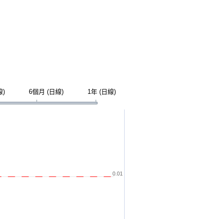
線)
6個月 (日線)
1年 (日線)