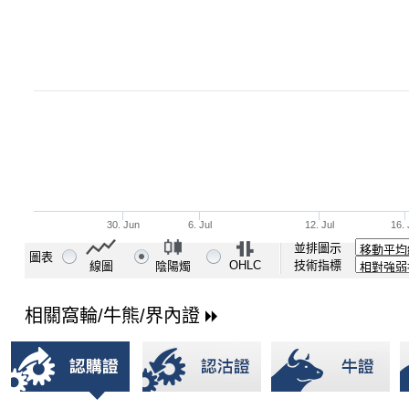
並排圖示
圖表
OHLC
技術指標
線圖
陰陽燭
相關窩輪/牛熊/界內證