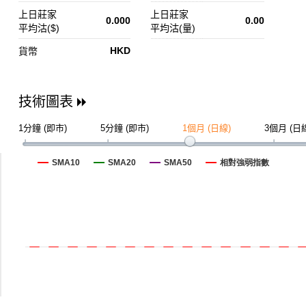
上日莊家
上日莊家
0.000
0.00
平均沽($)
平均沽(量)
HKD
貨幣
技術圖表
1分鐘 (即市)
5分鐘 (即市)
1個月 (日線)
3個月 (日