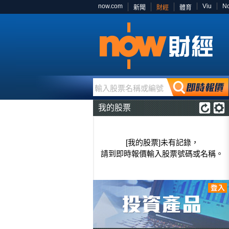
now.com
Viu
N
新聞
財經
體育
輸入股票名稱或編號
我的股票
[我的股票]未有記錄，
請到即時報價輸入股票號碼或名稱。