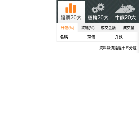
升幅(%)
跌幅(%)
成交金額
成交量
名稱
現價
升跌
資料報價延遲十五分鐘