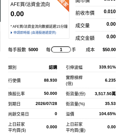
開市價
AFE買/沽資金流向
0.010
0.00
前收市價
0.00
成交量
* AFE買/沽資金流向數據延遲15分鐘
申請即時版 (由港股速遞提供)
0.00
成交金額
每手股數
5000
每
手
成本
$50.00
339.91%
類別
認購
引伸波幅
實際槓桿
88.930
6.235
行使價
(倍)
50.000
換股比率
街貨量(份)
3,517.50萬
2026/07/28
35.53
到期日
街貨量(%)
0
104.65%
尚餘交易日
溢價
上日莊家
上日莊家
0.000
0.00
平均買($)
平均買(量)