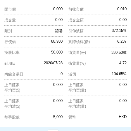
0.000
0.010
開市價
前收市價
0.00
0.00
成交量
成交金額
372.15%
類別
認購
引伸波幅
88.930
6.237
行使價
實際槓桿(倍)
50.000
換股比率
街貨量(份)
330.50萬
2026/07/28
4.72
到期日
街貨量(%)
0
104.65%
尚餘交易日
溢價
0.000
0.00
上日莊家
上日莊家
平均買($)
平均買(量)
0.000
0.00
上日莊家
上日莊家
平均沽($)
平均沽(量)
5,000
HKD
每手股數
貨幣