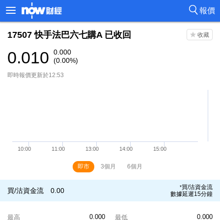
報價
17507
快手法巴六七購A
已收回
0.010
0.000
(0.00%)
即時報價更新於12:53
即市
3個月
6個月
買/沽資金流
*
買/沽資金流
0.00
數據延遲15分鐘
0.000
0.000
最高
最低