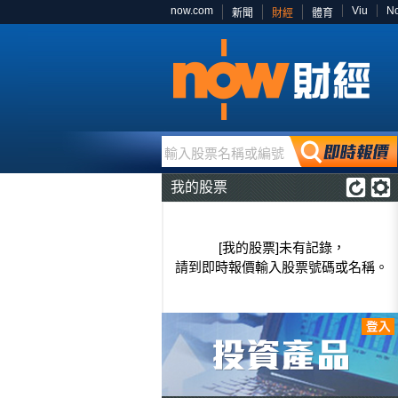
now.com
Viu
N
新聞
財經
體育
輸入股票名稱或編號
我的股票
[我的股票]未有記錄，
請到即時報價輸入股票號碼或名稱。