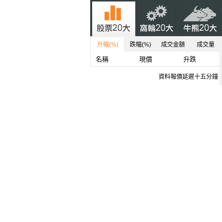
升幅(%)
跌幅(%)
成交金額
成交量
名稱
現價
升跌
資料報價延遲十五分鐘