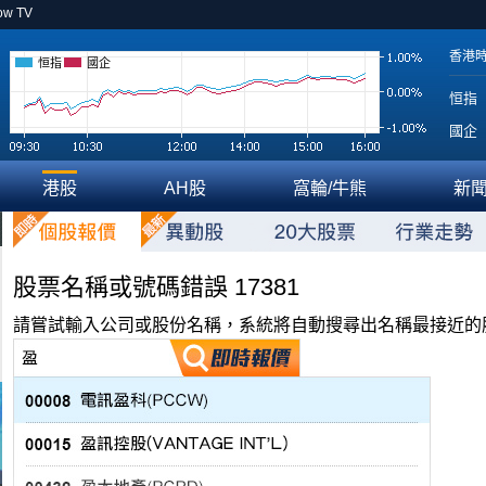
ow TV
香港
恒指
國企
恒指
國企
港股
AH股
窩輪/牛熊
新
股票名稱或號碼錯誤 17381
請嘗試輸入公司或股份名稱，系統將自動搜尋出名稱最接近的