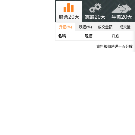
升幅(%)
跌幅(%)
成交金額
成交量
名稱
現價
升跌
資料報價延遲十五分鐘