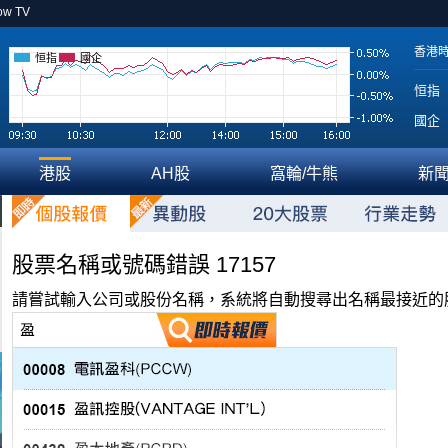
ow TV
香港
恒指
國企
恒指
國企
港股
AH股
窩輪/牛熊
新
股票名稱或號碼錯誤 17157
請嘗試輸入公司或股份名稱，系統將自動搜尋出名稱最接近的