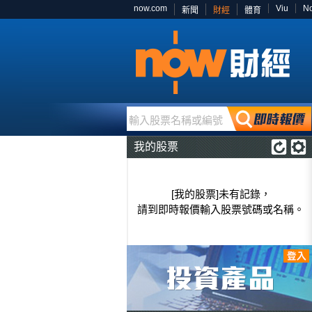
now.com
Viu
N
新聞
財經
體育
輸入股票名稱或編號
我的股票
[我的股票]未有記錄，
請到即時報價輸入股票號碼或名稱。