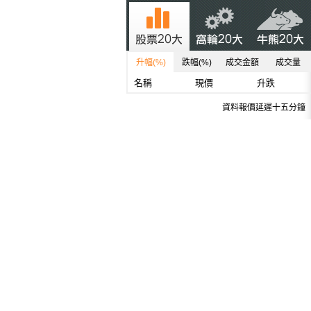
升幅(%)
跌幅(%)
成交金額
成交量
名稱
現價
升跌
資料報價延遲十五分鐘