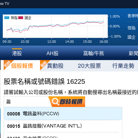
ow TV
香港
恒指
國企
恒指
國企
港股
AH股
窩輪/牛熊
新
股票名稱或號碼錯誤 16225
請嘗試輸入公司或股份名稱，系統將自動搜尋出名稱最接近的