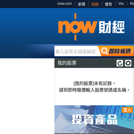
now.com
Viu
N
新聞
財經
體育
輸入股票名稱或編號
我的股票
[我的股票]未有記錄，
請到即時報價輸入股票號碼或名稱。