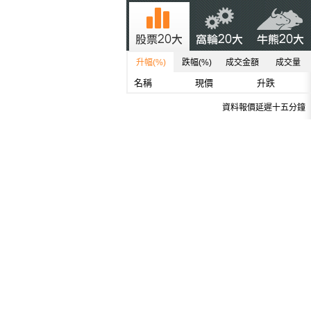
升幅(%)
跌幅(%)
成交金額
成交量
名稱
現價
升跌
資料報價延遲十五分鐘