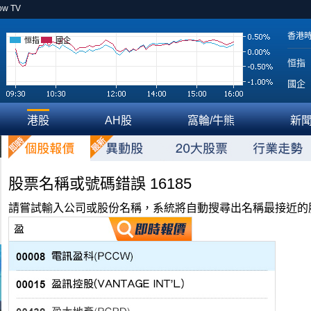
ow TV
香港
恒指
國企
恒指
國企
港股
AH股
窩輪/牛熊
新
股票名稱或號碼錯誤 16185
請嘗試輸入公司或股份名稱，系統將自動搜尋出名稱最接近的