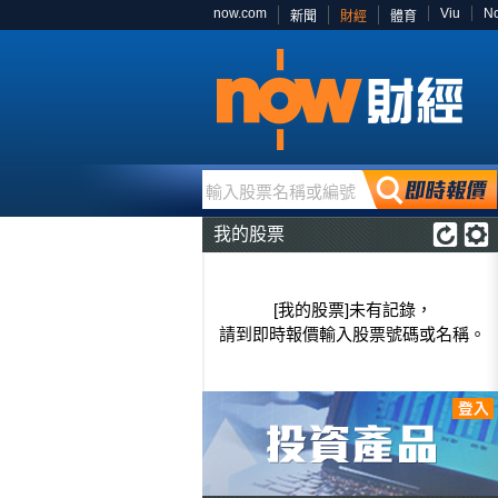
now.com
Viu
N
新聞
財經
體育
輸入股票名稱或編號
我的股票
[我的股票]未有記錄，
請到即時報價輸入股票號碼或名稱。