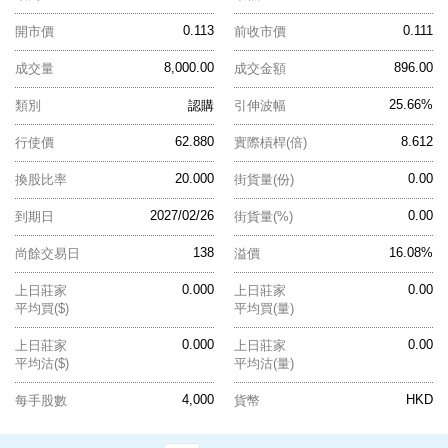
0.113
0.111
開市價
前收市價
8,000.00
896.00
成交量
成交金額
25.66%
類別
認購
引伸波幅
62.880
8.612
行使價
實際槓桿(倍)
20.000
0.00
換股比率
街貨量(份)
2027/02/26
0.00
到期日
街貨量(%)
138
16.08%
尚餘交易日
溢價
0.000
0.00
上日莊家
上日莊家
平均買($)
平均買(量)
0.000
0.00
上日莊家
上日莊家
平均沽($)
平均沽(量)
4,000
HKD
每手股數
貨幣