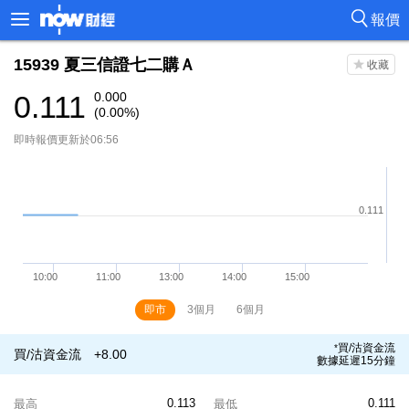
報價
15939
夏三信證七二購Ａ
0.111
0.000
(0.00%)
即時報價更新於06:56
即市
3個月
6個月
買/沽資金流
*
買/沽資金流
+8.00
數據延遲15分鐘
0.113
0.111
最高
最低