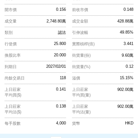
0.156
0.148
開市價
前收市價
成交量
2,748.80萬
成交金額
428.88萬
49.85%
類別
認沽
引伸波幅
25.800
3.441
行使價
實際槓桿(倍)
20.000
換股比率
街貨量(份)
9.60萬
2027/02/01
0.12
到期日
街貨量(%)
118
15.15%
尚餘交易日
溢價
0.141
上日莊家
上日莊家
902.00萬
平均買($)
平均買(量)
0.138
上日莊家
上日莊家
902.00萬
平均沽($)
平均沽(量)
4,000
HKD
每手股數
貨幣