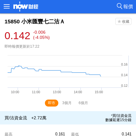
報價
15850
小米匯豐七二沽Ａ
0.142
-0.006
(-4.05%)
即時報價更新於17:22
即市
3個月
6個月
買/沽資金流
*
買/沽資金流
+2.72萬
數據延遲15分鐘
0.161
0.141
最高
最低