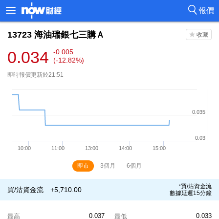
報價
13723
海油瑞銀七三購Ａ
0.034
-0.005
(-12.82%)
即時報價更新於21:51
即市
3個月
6個月
買/沽資金流
*
買/沽資金流
+5,710.00
數據延遲15分鐘
0.037
0.033
最高
最低