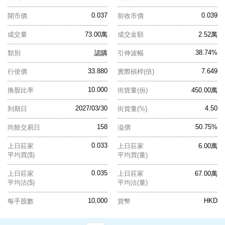
0.037
0.039
開市價
前收市價
成交量
73.00萬
成交金額
2.52萬
38.74%
類別
認購
引伸波幅
33.880
7.649
行使價
實際槓桿(倍)
10.000
換股比率
街貨量(份)
450.00萬
2027/03/30
4.50
到期日
街貨量(%)
158
50.75%
尚餘交易日
溢價
0.033
上日莊家
上日莊家
6.00萬
平均買($)
平均買(量)
0.035
上日莊家
上日莊家
67.00萬
平均沽($)
平均沽(量)
10,000
HKD
每手股數
貨幣