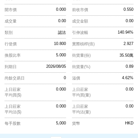
0.000
0.550
開市價
前收市價
0.00
0.00
成交量
成交金額
140.94%
類別
認沽
引伸波幅
10.800
2.927
行使價
實際槓桿(倍)
5.000
換股比率
街貨量(份)
35.50萬
2026/08/05
0.89
到期日
街貨量(%)
0
4.62%
尚餘交易日
溢價
0.000
0.00
上日莊家
上日莊家
平均買($)
平均買(量)
0.000
0.00
上日莊家
上日莊家
平均沽($)
平均沽(量)
5,000
HKD
每手股數
貨幣