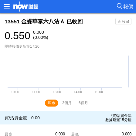
報價
13551
金蝶華泰六八沽Ａ
已收回
0.550
0.000
(0.00%)
即時報價更新於17:20
即市
3個月
6個月
買/沽資金流
*
買/沽資金流
0.00
數據延遲15分鐘
0.000
0.000
最高
最低