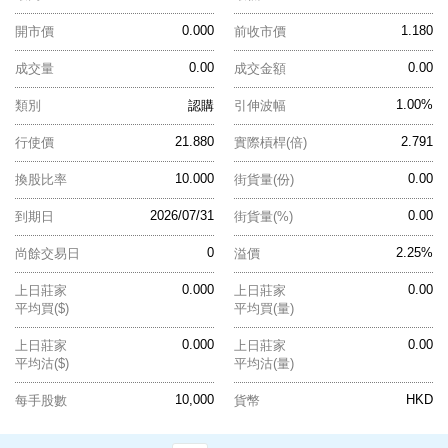
0.000
1.180
開市價
前收市價
0.00
0.00
成交量
成交金額
1.00%
類別
認購
引伸波幅
21.880
2.791
行使價
實際槓桿(倍)
10.000
0.00
換股比率
街貨量(份)
2026/07/31
0.00
到期日
街貨量(%)
0
2.25%
尚餘交易日
溢價
0.000
0.00
上日莊家
上日莊家
平均買($)
平均買(量)
0.000
0.00
上日莊家
上日莊家
平均沽($)
平均沽(量)
10,000
HKD
每手股數
貨幣