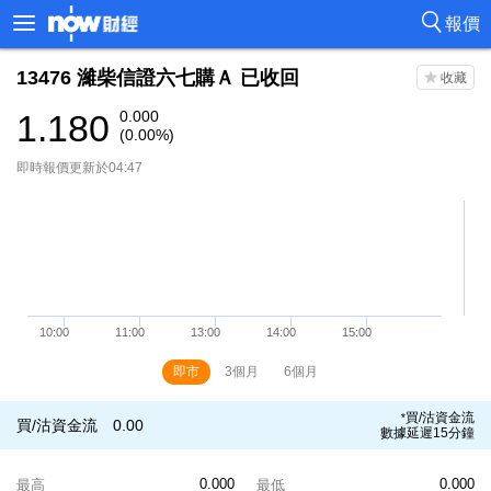
報價
13476
濰柴信證六七購Ａ
已收回
1.180
0.000
(0.00%)
即時報價更新於04:47
即市
3個月
6個月
買/沽資金流
*
買/沽資金流
0.00
數據延遲15分鐘
0.000
0.000
最高
最低