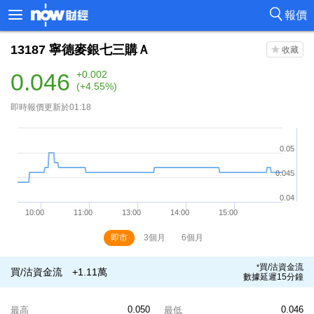
報價
13187
寧德麥銀七三購Ａ
0.046
+0.002
(+4.55%)
即時報價更新於01:18
即市
3個月
6個月
買/沽資金流
*
買/沽資金流
+1.11萬
數據延遲15分鐘
0.050
0.046
最高
最低