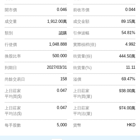
0.046
0.044
開市價
前收市價
成交量
1,912.00萬
成交金額
89.15萬
54.81%
類別
認購
引伸波幅
1,048.888
4.992
行使價
實際槓桿(倍)
500.000
換股比率
街貨量(份)
444.50萬
2027/03/31
11.11
到期日
街貨量(%)
158
69.47%
尚餘交易日
溢價
0.047
上日莊家
上日莊家
938.00萬
平均買($)
平均買(量)
0.047
上日莊家
上日莊家
974.00萬
平均沽($)
平均沽(量)
5,000
HKD
每手股數
貨幣