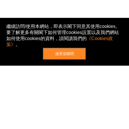
繼續訪問/使用本網站，即表示閣下同意其使用cookies。
要了解更多有關閣下如何管理cookies設置以及我們網站
如何使用cookies的資料，請閱讀我們的
《Cookies政
策》
。
接受並關閉
網站地圖
主頁
我的股票
新聞
專家/專題
港股動態
AH股
窩輪/牛熊
私隱政策
使用條款
免責及著作權聲明
Cookies政策