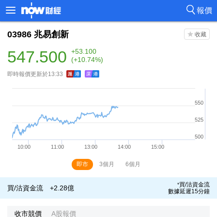
報價
03986
兆易創新
547.500
+53.100
(+10.74%)
即時報價更新於13:33
即市
3個月
6個月
買/沽資金流
*
買/沽資金流
+2.28億
數據延遲15分鐘
收市競價
A股報價