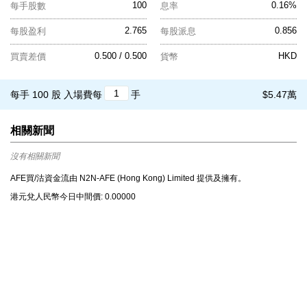
100
0.16%
每手股數
息率
2.765
0.856
每股盈利
每股派息
0.500 / 0.500
HKD
買賣差價
貨幣
每手 100 股
入場費每
手
$5.47萬
相關新聞
沒有相關新聞
AFE買/沽資金流由 N2N-AFE (Hong Kong) Limited 提供及擁有。
港元兌⼈⺠幣今⽇中間價: 0.00000