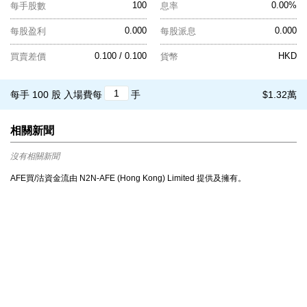
100
0.00%
每手股數
息率
0.000
0.000
每股盈利
每股派息
0.100 / 0.100
HKD
買賣差價
貨幣
每手 100 股
入場費每
手
$1.32萬
相關新聞
沒有相關新聞
AFE買/沽資金流由 N2N-AFE (Hong Kong) Limited 提供及擁有。