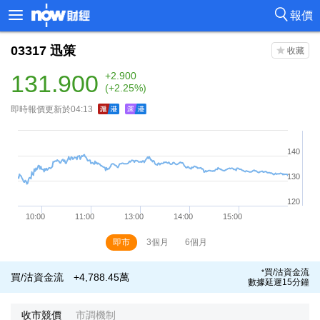
報價
03317
迅策
131.900
+2.900
(+2.25%)
即時報價更新於04:13
即市
3個月
6個月
買/沽資金流
*
買/沽資金流
+4,788.45萬
數據延遲15分鐘
收市競價
市調機制