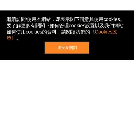
繼續訪問/使用本網站，即表示閣下同意其使用cookies。
要了解更多有關閣下如何管理cookies設置以及我們網站
如何使用cookies的資料，請閱讀我們的
《Cookies政
策》
。
接受並關閉
網站地圖
主頁
我的股票
新聞
專家/專題
港股動態
AH股
窩輪/牛熊
私隱政策
使用條款
免責及著作權聲明
Cookies政策
© Now TV Limited 2012-2026 著作權所有
所有資料或訊息僅作為參考之用。股票報價由