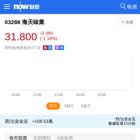
報價
03288
海天味業
31.800
-0.380
(-1.18%)
即時報價更新於07:34
即市
3個月
6個月
買/沽資金流
*
買/沽資金流
+108.53萬
數據延遲15分鐘
收市競價
市調機制
A股報價