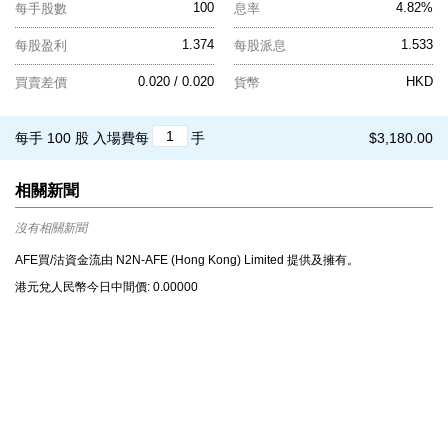
100
4.82%
每手股數
息率
1.374
1.533
每股盈利
每股派息
0.020 / 0.020
HKD
買賣差價
貨幣
每手 100 股
入場費每
手
$3,180.00
相關新聞
沒有相關新聞
AFE買/沽資金流由 N2N-AFE (Hong Kong) Limited 提供及擁有。
港元兌⼈⺠幣今⽇中間價: 0.00000