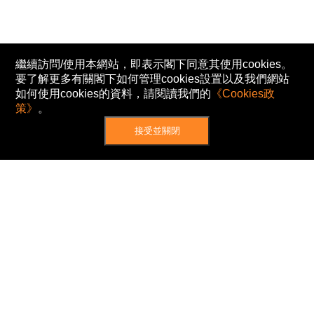
繼續訪問/使用本網站，即表示閣下同意其使用cookies。
要了解更多有關閣下如何管理cookies設置以及我們網站
如何使用cookies的資料，請閱讀我們的
《Cookies政
策》
。
接受並關閉
網站地圖
主頁
我的股票
新聞
專家/專題
港股動態
AH股
窩輪/牛熊
私隱政策
使用條款
免責及著作權聲明
Cookies政策