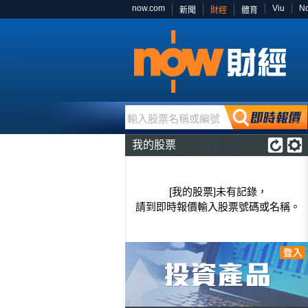
now.com
Viu
N
新聞
財經
體育
輸入股票名稱或編號
我的股票
[我的股票]未有記錄，
請到即時報價輸入股票號碼或名稱。