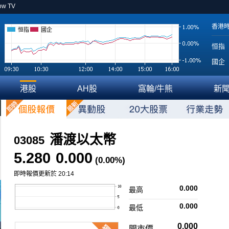
ow TV
香港
恒指
國企
恒指
國企
港股
AH股
窩輪/牛熊
新
潘渡以太幣
03085
5.280
0.000
(0.00%)
即時報價更新於 20:14
0.000
最高
0.000
最低
0.000
開市價