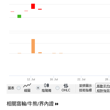
並排圖示
圖表
OHLC
技術指標
線圖
陰陽燭
相關窩輪/牛熊/界內證