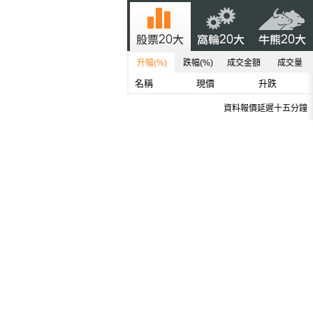
升幅(%)
跌幅(%)
成交金額
成交量
名稱
現價
升跌
資料報價延遲十五分鐘