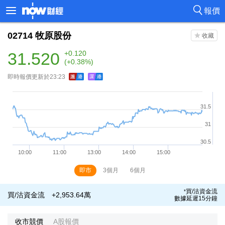
報價
02714
牧原股份
31.520
+0.120
(+0.38%)
即時報價更新於23:23
即市
3個月
6個月
買/沽資金流
*
買/沽資金流
+2,953.64萬
數據延遲15分鐘
收市競價
A股報價