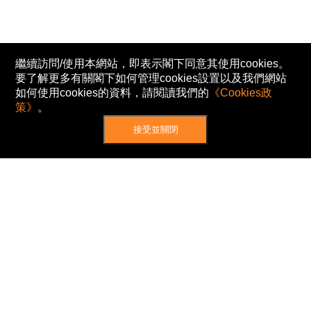
繼續訪問/使用本網站，即表示閣下同意其使用cookies。
要了解更多有關閣下如何管理cookies設置以及我們網站
如何使用cookies的資料，請閱讀我們的
《Cookies政
策》
。
接受並關閉
網站地圖
主頁
我的股票
新聞
專家/專題
港股動態
AH股
窩輪/牛熊
私隱政策
使用條款
免責及著作權聲明
Cookies政策