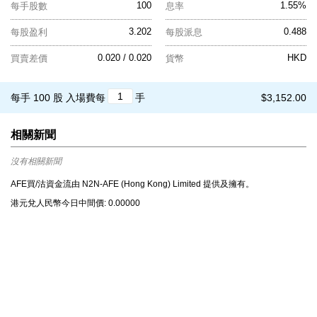
100
1.55%
每手股數
息率
3.202
0.488
每股盈利
每股派息
0.020 / 0.020
HKD
買賣差價
貨幣
每手 100 股
入場費每
手
$3,152.00
相關新聞
沒有相關新聞
AFE買/沽資金流由 N2N-AFE (Hong Kong) Limited 提供及擁有。
港元兌⼈⺠幣今⽇中間價: 0.00000