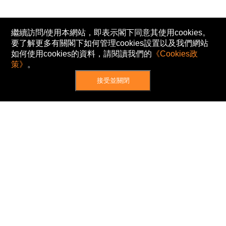
繼續訪問/使用本網站，即表示閣下同意其使用cookies。
要了解更多有關閣下如何管理cookies設置以及我們網站
如何使用cookies的資料，請閱讀我們的
《Cookies政
策》
。
接受並關閉
網站地圖
主頁
我的股票
新聞
專家/專題
港股動態
AH股
窩輪/牛熊
私隱政策
使用條款
免責及著作權聲明
Cookies政策
© Now TV Limited 2012-2026 著作權所有
所有資料或訊息僅作為參考之用。股票報價由