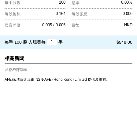
100
0.00%
每手股數
息率
0.164
0.000
每股盈利
每股派息
0.005 / 0.005
HKD
買賣差價
貨幣
每手 100 股
入場費每
手
$548.00
相關新聞
沒有相關新聞
AFE買/沽資金流由 N2N-AFE (Hong Kong) Limited 提供及擁有。