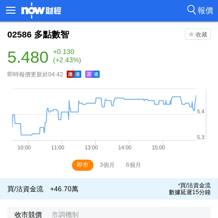
報價
02586
多點數智
5.480
+0.130
(+2.43%)
即時報價更新於04:42
即市
3個月
6個月
買/沽資金流
*
買/沽資金流
+46.70萬
數據延遲15分鐘
收市競價
市調機制