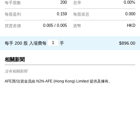
200
0.00%
每手股數
息率
0.159
0.000
每股盈利
每股派息
0.005 / 0.005
HKD
買賣差價
貨幣
每手 200 股
入場費每
手
$896.00
相關新聞
沒有相關新聞
AFE買/沽資金流由 N2N-AFE (Hong Kong) Limited 提供及擁有。