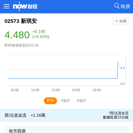
報價
02573
新琪安
4.480
+0.190
(+4.43%)
即時報價更新於02:00
即市
3個月
6個月
買/沽資金流
*
買/沽資金流
+1.16萬
數據延遲15分鐘
收市競價