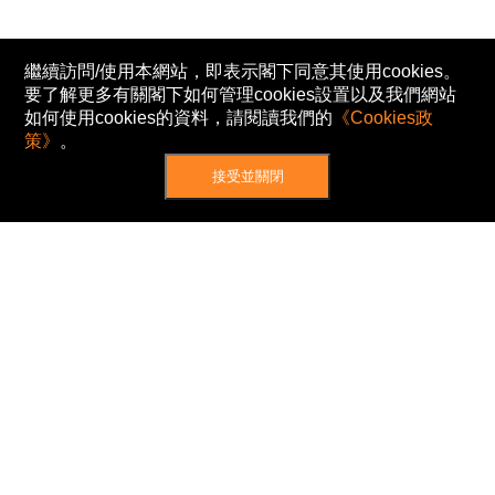
繼續訪問/使用本網站，即表示閣下同意其使用cookies。
要了解更多有關閣下如何管理cookies設置以及我們網站
如何使用cookies的資料，請閱讀我們的
《Cookies政
策》
。
接受並關閉
網站地圖
主頁
我的股票
新聞
專家/專題
港股動態
AH股
窩輪/牛熊
私隱政策
使用條款
免責及著作權聲明
Cookies政策
© Now TV Limited 2012-2026 著作權所有
所有資料或訊息僅作為參考之用。股票報價由