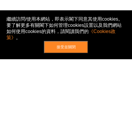
繼續訪問/使用本網站，即表示閣下同意其使用cookies。
要了解更多有關閣下如何管理cookies設置以及我們網站
如何使用cookies的資料，請閱讀我們的
《Cookies政
策》
。
接受並關閉
網站地圖
主頁
我的股票
新聞
專家/專題
港股動態
AH股
窩輪/牛熊
私隱政策
使用條款
免責及著作權聲明
Cookies政策
© Now TV Limited 2012-2026 著作權所有
所有資料或訊息僅作為參考之用。股票報價由