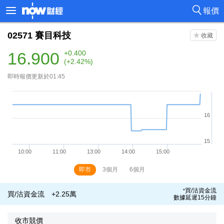
報價
02571
賽目科技
16.900
+0.400
(+2.42%)
即時報價更新於01:45
即市
3個月
6個月
買/沽資金流
*
買/沽資金流
+2.25萬
數據延遲15分鐘
收市競價