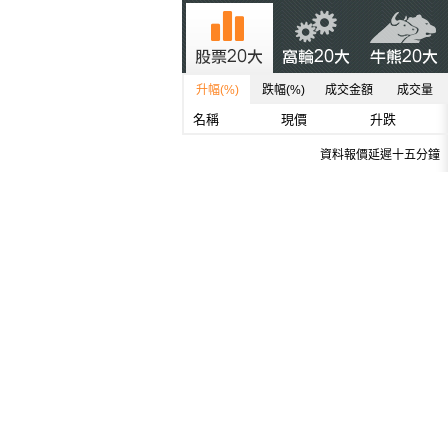
升幅(%)
跌幅(%)
成交金額
成交量
名稱
現價
升跌
資料報價延遲十五分鐘