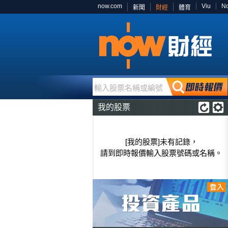
now.com
Viu
N
新聞
財經
體育
輸入股票名稱或編號
我的股票
[我的股票]未有記錄，
請到即時報價輸入股票號碼或名稱。