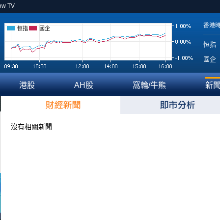
ow TV
香港
恒指
國企
恒指
國企
港股
AH股
窩輪/牛熊
新
沒有相關新聞