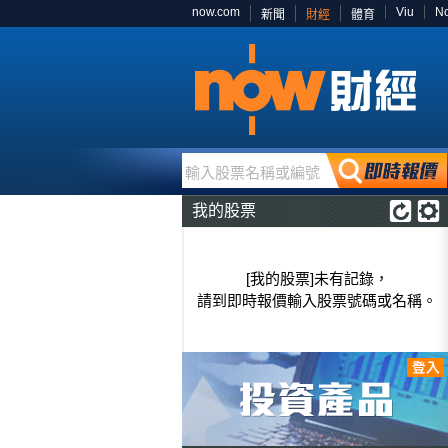
now.com
Viu
N
新聞
財經
體育
輸入股票名稱或編號
我的股票
[我的股票]未有記錄，
請到即時報價輸入股票號碼或名稱。