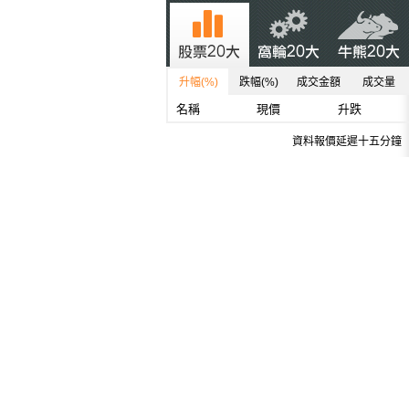
升幅(%)
跌幅(%)
成交金額
成交量
名稱
現價
升跌
資料報價延遲十五分鐘