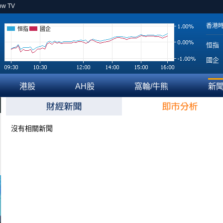
ow TV
香港
恒指
國企
恒指
國企
港股
AH股
窩輪/牛熊
新
沒有相關新聞