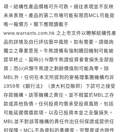
項。結構性產品價格可升可跌。過往表現並不反映
未來表現。產品的第二市場可能有限而MCL可能是
唯一報價方。閣下應閱讀載于
www.warrants.com.hk 之上市文件以瞭解結構性產
品的詳情及自行評估箇中風險。如有需要，請徵詢
獨立之專業意見。牛熊證備有強制贖回機制可能被
提早終止，届時(i) N類牛熊證投資者會損失全部投
資；而(ii)R類牛熊證之剩餘價值則可能為零。除
MBL外，任何在本文所提到的麥格理集團機構均非
1959年《銀行法》（澳大利亞聯邦）下認可之接受
存款機構。該等機構之責任，並不相當於MBL之存
款或其他負債。任何投資均需承受投資風險，包括
可能延遲償還款項，以及已投資本金之全盤損失。
MBL並不對該等機構的責任作出任何保證或提供任
何保障。MCL不為資料的準確度、完整度或合時性