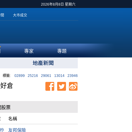
2026年8月8日 星期六
時間
大市成交
聞
專家
專題
標籤:
02899
25216
29061
13014
23946
博好倉
關股票
號
名稱
99
友邦保險