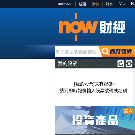
now.com
Viu
N
新聞
財經
體育
輸入股票名稱或編號
我的股票
[我的股票]未有記錄，
請到即時報價輸入股票號碼或名稱。