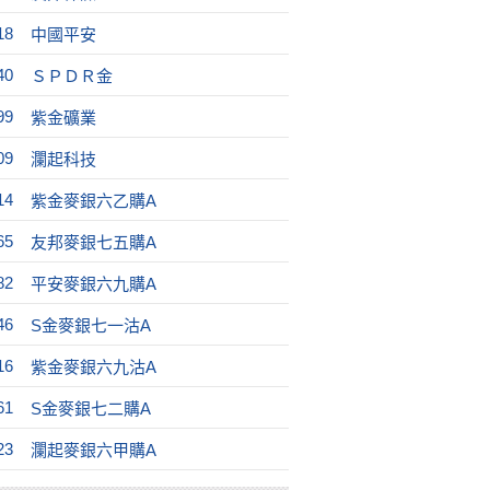
18
中國平安
40
ＳＰＤＲ金
99
紫金礦業
09
瀾起科技
14
紫金麥銀六乙購A
65
友邦麥銀七五購A
82
平安麥銀六九購A
46
S金麥銀七一沽A
16
紫金麥銀六九沽A
61
S金麥銀七二購A
23
瀾起麥銀六甲購A