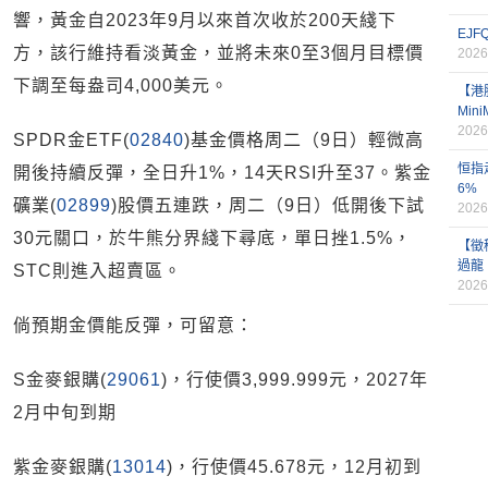
響，黃金自2023年9月以來首次收於200天綫下
EJ
方，該行維持看淡黃金，並將未來0至3個月目標價
2026
下調至每盎司4,000美元。
【港
Min
2026
SPDR金ETF(
02840
)基金價格周二（9日）輕微高
恒指
開後持續反彈，全日升1%，14天RSI升至37。紫金
6%
礦業(
02899
)股價五連跌，周二（9日）低開後下試
2026
30元關口，於牛熊分界綫下尋底，單日挫1.5%，
【徵
過龍
STC則進入超賣區。
2026
倘預期金價能反彈，可留意：
S金麥銀購(
29061
)，行使價3,999.999元，2027年
2月中旬到期
紫金麥銀購(
13014
)，行使價45.678元，12月初到