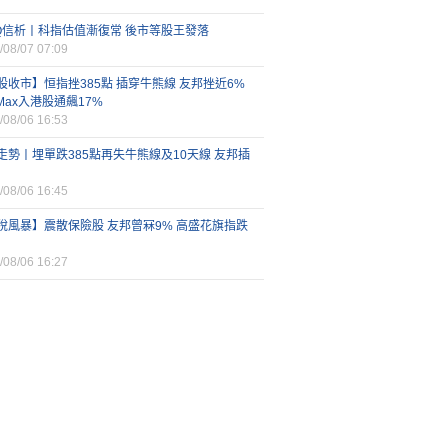
FQ信析丨科指估值漸復常 後市等股王發落
/08/07 07:09
股收市】恒指挫385點 插穿牛熊線 友邦挫近6%
iMax入港股通飆17%
/08/06 16:53
走勢丨埋單跌385點再失牛熊線及10天線 友邦插
/08/06 16:45
稅風暴】震散保險股 友邦曾冧9% 高盛花旗指跌
/08/06 16:27