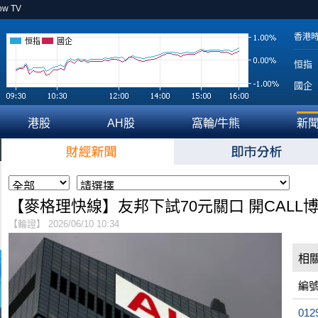
ow TV
香港
恒指
國企
恒指
國企
港股
AH股
窩輪/牛熊
新
【麥格理快線】友邦下試70元關口 開CALL
【輪證】 2026/06/10 10:34
相
編
012