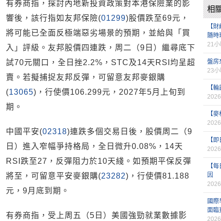
有券商指，探討內地新投資政策對本港保險業的影
相
響後，該行指如友邦保險(
01299
)股價跌至69元，
【財經
將可能已全面反極端惡劣場景的預期，並給與「買
隨時
21
入」評級。友邦股價四連跌，周二（9日）繼尋底下
試70元關口，全日挫2.2%，STC及14天RSI均呈超
盤房
23
賣。若擬捕捉友邦反彈，可留意友邦麥銀購
【輪
(
13065
)，行使價106.299元，2027年5月上旬到
2026
期。
【麥
2026
中國平安(
02318
)連跌多個交易日後，股價周二（9
【即
日）進入窄幅爭持格局，全日微升0.08%，14天
2026
RSI跌至27，反彈阻力於10天綫。如預期平保反彈
【每
將至，可留意平安麥銀購(
23282
)，行使價81.188
因
2026
元，9月底到期。
國際
面臨
有券商指，受上周五（5日）美國強勁就業數據影
2026