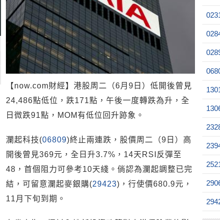
023
028
028
068
【now.com財經】港股周二（6月9日）低開後曾見
130
24,486點低位，跌171點，午後一度轉跌為升，全
130
日微跌91點，MOM有低位回升跡象。
232
瀾起科技(
06809
)終止兩連跌，股價周二（9日）高
239
開後曾見369元，全日升3.7%，14天RSI反彈至
252
48，首個阻力可參考10天綫。倘認為瀾起調整已完
290
結，可留意瀾起麥銀購(
29423
)，行使價680.9元，
11月下旬到期。
294