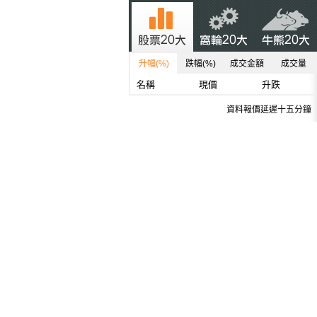
升幅(%)
跌幅(%)
成交金額
成交量
名稱
現價
升跌
資料報價延遲十五分鐘