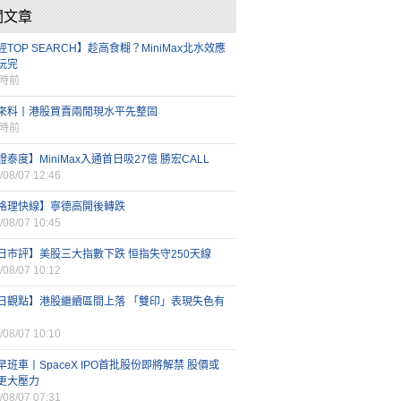
關文章
TOP SEARCH】趁高食糊？MiniMax北水效應
玩完
小時前
來料丨港股買賣兩閒現水平先整固
小時前
證泰度】MiniMax入通首日吸27億 勝宏CALL
/08/07 12:46
格理快線】寧德高開後轉跌
/08/07 10:45
日市評】美股三大指數下跌 恒指失守250天線
/08/07 10:12
日觀點】港股繼續區間上落 「雙印」表現失色有
/08/07 10:10
早班車丨SpaceX IPO首批股份即將解禁 股價或
更大壓力
/08/07 07:31