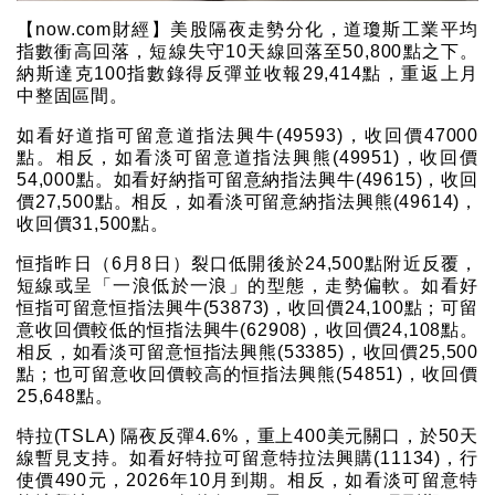
【now.com財經】美股隔夜走勢分化，道瓊斯工業平均
指數衝高回落，短線失守10天線回落至50,800點之下。
納斯達克100指數錄得反彈並收報29,414點，重返上月
中整固區間。
如看好道指可留意道指法興牛(49593)，收回價47000
點。相反，如看淡可留意道指法興熊(49951)，收回價
54,000點。如看好納指可留意納指法興牛(49615)，收回
價27,500點。相反，如看淡可留意納指法興熊(49614)，
收回價31,500點。
恒指昨日（6月8日）裂口低開後於24,500點附近反覆，
短線或呈「一浪低於一浪」的型態，走勢偏軟。如看好
恒指可留意恒指法興牛(53873)，收回價24,100點；可留
意收回價較低的恒指法興牛(62908)，收回價24,108點。
相反，如看淡可留意恒指法興熊(53385)，收回價25,500
點；也可留意收回價較高的恒指法興熊(54851)，收回價
25,648點。
特拉(TSLA) 隔夜反彈4.6%，重上400美元關口，於50天
線暫見支持。如看好特拉可留意特拉法興購(11134)，行
使價490元，2026年10月到期。相反，如看淡可留意特