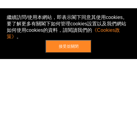
繼續訪問/使用本網站，即表示閣下同意其使用cookies。
要了解更多有關閣下如何管理cookies設置以及我們網站
如何使用cookies的資料，請閱讀我們的
《Cookies政
策》
。
接受並關閉
網站地圖
主頁
我的股票
新聞
專家/專題
港股動態
AH股
窩輪/牛熊
私隱政策
使用條款
免責及著作權聲明
Cookies政策
© Now TV Limited 2012-2026 著作權所有
所有資料或訊息僅作為參考之用。股票報價由