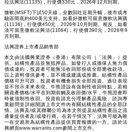
拉法興沽(11135)，行使價330元，2026年12月到期。
微軟(MSFT)下試50天線，全數回吐近期升幅，後市或考
驗區間底約400美元支持。如看好微軟可留意微軟法興購
(11136)，行使價450元，2026年10月到期。相反，如看
淡可留意微軟法興沽(11064)，行使價390元，2026年9
月到期。
法興證券上市產品銷售部
本文由法國興業證券（香港）有限公司（「法興」）提
供。結構性產品並無抵押品。如發行人或擔保人無力償
債或違約，投資者可能無法收回部份或全部應收款項。
以上資料僅供參考，並不構成建議或推薦。結構性產品
價格可升可跌，投資者有機會損失全部投資。過往表現
並不預示未來表現。牛熊證設有強制性收回特點，若相
關資產價格/水平在到期前觸及收回價/水平，牛熊證會即
時被強制性收回。投資前請充分理解產品風險、諮詢專
業顧問並詳細閱讀上市文件內有關結構性產品的全部詳
情。法興及/或其聯屬公司為本文所提及結構性產品之流
通量提供者及/或發行商。在若干情況下，法興可能為唯
一在交易所為結構性產品提供買賣報價的一方。請於法
興網頁www.warrants.com參閱上市文件。