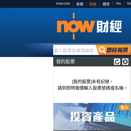
now.com
Viu
N
新聞
財經
體育
輸入股票名稱或編號
我的股票
[我的股票]未有記錄，
請到即時報價輸入股票號碼或名稱。