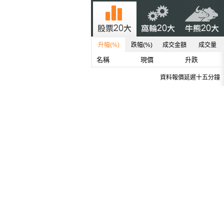
升幅(%)
跌幅(%)
成交金額
成交量
名稱
現價
升跌
資料報價延遲十五分鐘