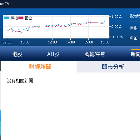
ow TV
香港
恒指
國企
恒指
國企
港股
AH股
窩輪/牛熊
新
沒有相關新聞