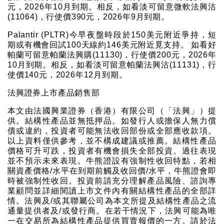
元，2026年10月到期。相反，如看淡可留意微軟法興沽
(11064)，行使價390元，2026年9月到期。
Palantir (PLTR)今早夜盤時段於150美元附近爭持，短
期或有機會回試100天線約146美元附近覓支持。 如看好
帕蘭可留意帕蘭法興購(11130)，行使價200元，2026年
10月到期。相反，如看淡可留意帕蘭法興沽(11131)，行
使價140元，2026年12月到期。
法興證券上市產品銷售部
本文由法國興業證券（香港）有限公司（「法興」）提
供。結構性產品並無抵押品。如發行人或擔保人無力償
債或違約，投資者可能無法收回部份或全部應收款項。
以上資料僅供參考，並不構成建議或推薦。結構性產品
價格可升可跌，投資者有機會損失全部投資。過往表現
並不預示未來表現。牛熊證設有強制性收回特點，若相
關資產價格/水平在到期前觸及收回價/水平，牛熊證會即
時被強制性收回。投資前請充分理解產品風險、諮詢專
業顧問並詳細閱讀上市文件內有關結構性產品的全部詳
情。法興及/或其聯屬公司為本文所提及結構性產品之流
通量提供者及/或發行商。在若干情況下，法興可能為唯
一在交易所為結構性產品提供買賣報價的一方。請於法