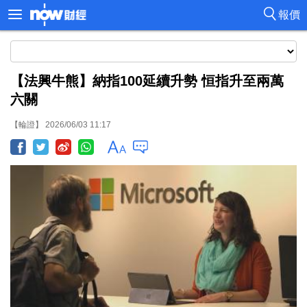
報價
【法興牛熊】納指100延續升勢 恒指升至兩萬
六關
【輪證】 2026/06/03 11:17