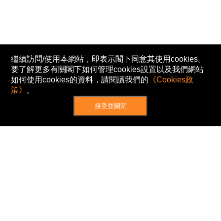
繼續訪問/使用本網站，即表示閣下同意其使用cookies。
要了解更多有關閣下如何管理cookies設置以及我們網站
如何使用cookies的資料，請閱讀我們的
《Cookies政
策》
。
接受並關閉
網站地圖
主頁
我的股票
新聞
專家/專題
港股動態
AH股
窩輪/牛熊
私隱政策
使用條款
免責及著作權聲明
Cookies政策