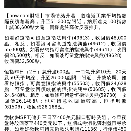
【now.com財經】市場情緒升溫，道瓊斯工業平均指數
隔夜續創新高，升至51,300點附近；納斯達克100指數
上試30,600點大關，同樣處於高位反覆推升。
如看好道指可留意道指法興牛(49613)，收回價48,000
點。相反，如看淡可留意道指法興熊(49612)，收回價
55,000點。如看好納指可留意納指法興牛(49641)，收回
價28,500點。相反，如看淡可留意納指法興熊(49628)，
收回價32,500點。
恒指昨日（2日）急升逾600點，一口氣升穿10天、20天
及50天平均線，升至26,000點關口附近，升勢凌厲。如
看好恒指，可留意恒指法興牛(55503)，收回價24,628
點；可留意收回價較低的恒指法興牛(53685)，收回價
24,648點。相反，如看淡可留意恒指法興熊(59730)，收
回價26,148點；也可留意收回價較高，恒指興熊
(61506)，收回價26,168點。
微軟(MSFT)連升三日至460美元關口暫時受阻，今早夜
盤時段回落至440美元以下，短期或需消化獲利盤再尋承
接。如看好微軟可留意微軟法興購(11136)，行使價450