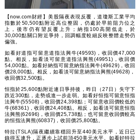
【now.com財經】美股隔夜表現反覆，道瓊斯工業平均
指數於50,500點附近高位整固，仍處於早前阻力位之
上，後市仍有望反覆上升；納指100高開低走，於
30,000點關口附近爭持，回調幅度較細反映整體走勢仍
偏強。
如看好道指可留意道指法興牛(49593)，收回價47,000
點。相反，如看淡可留意道指法興熊(49951)，收回價
54,000點。如看好納指可留意納指法興牛(49629)，收回
價28,000點。相反，如看淡可留意納指法興熊(49628)，
收回價32,500點。
恒指於25,600點附近連日爭持後，昨日（27日）失守下
跌近300點，走勢或進一步走弱。如看好恒指可留意恒指
法興牛(55508)，收回價24,398點；可留意收回價較低的
牛(68361)，收回價24,408點。相反，如看淡可留意恒指
法興熊(62696)，收回價25,738點；也可留意收回價較高
的恒指法興熊(60837)，收回價25,800點。
特拉(TSLA)隔夜繼續靠穩回升至440美元水平，近日已
錄得五連升，正逐步上試前頂450美元水平。如看好特拉