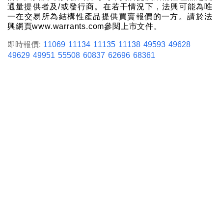
通量提供者及/或發行商。在若干情況下，法興可能為唯
一在交易所為結構性產品提供買賣報價的一方。請於法
興網頁www.warrants.com參閱上市文件。
即時報價:
11069
11134
11135
11138
49593
49628
49629
49951
55508
60837
62696
68361