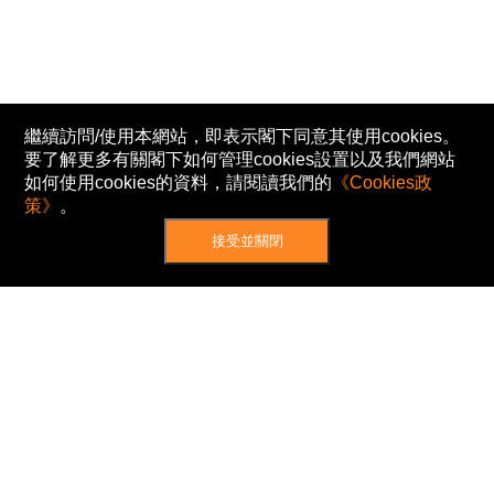
繼續訪問/使用本網站，即表示閣下同意其使用cookies。
要了解更多有關閣下如何管理cookies設置以及我們網站
如何使用cookies的資料，請閱讀我們的
《Cookies政
策》
。
接受並關閉
網站地圖
主頁
我的股票
新聞
專家/專題
港股動態
AH股
窩輪/牛熊
私隱政策
使用條款
免責及著作權聲明
Cookies政策