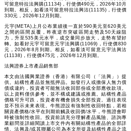
可留意特拉法興購(11134)，行使價490元，2026年10月
到期。相反，如看淡可留意特拉法興沽(11135)，行使價
330元，2026年12月到期。
元宇(META)上月公布業績後一直於590美元至620美元
之間的區間反覆，昨夜逆市突破區間走勢及50天線阻
力，升至535美元水平，成交量同步放大，走勢有望好
轉。如看好元宇可留意元宇法興購(11069)，行使價830
元，2026年8月到期。相反，如看淡可留意元宇法興沽
(11138)，行使價475元，2026年12月到期。
法興證券上市產品銷售部
本文由法國興業證券（香港）有限公司（「法興」）提
供。結構性產品並無抵押品。如發行人或擔保人無力償
債或違約，投資者可能無法收回部份或全部應收款項。
以上資料僅供參考，並不構成建議或推薦。結構性產品
價格可升可跌，投資者有機會損失全部投資。過往表現
並不預示未來表現。牛熊證設有強制性收回特點，若相
關資產價格/水平在到期前觸及收回價/水平，牛熊證會即
時被強制性收回。投資前請充分理解產品風險、諮詢專
業顧問並詳細閱讀上市文件內有關結構性產品的全部詳
情。法興及/或其聯屬公司為本文所提及結構性產品之流