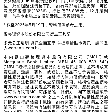
天齊鋰業(09696)股價連跌6日下試100天綫，見1個月低
位，此前碳酸鋰價格下跌。如有意部署該股反彈，可留
意天齊麥銀購(28236)，行使價76.888元，12月尾到
期，為早市市場上交投最活躍之天齊認購證。
* 截至2026年5月19日，資料僅供參考之用。
麥格理資本股份有限公司衍生工具部
多元公正透明 資訊全面互享 掌握窩輪貼市資訊，請即登
入warrants.com.hk。
本內容由麥格理資本股份有限公司 (“MCL”) 就
Macquarie Bank Limited (ABN 46 008 583 542)
("MBL")發行之結構性產品向香港居民提供，並不構成買
賣建議、邀請、要約、或遊説。產品不售予美國人。結
構性產品並無抵押品，如發行人無力償債或違約，投資
者可能無法收回部份或全部應收款項。結構性產品價格
可升可跌。過往表現並不反映未來表現。產品的第二市
場可能有限而MCL可能是唯一報價方。閣下應閱讀載于
www.warrants.com.hk 之上市文件以瞭解結構性產品的
詳情及自行評估箇中風險。如有需要，請徵詢獨立之專
業意見。牛熊證備有強制贖回機制可能被提早終止，届