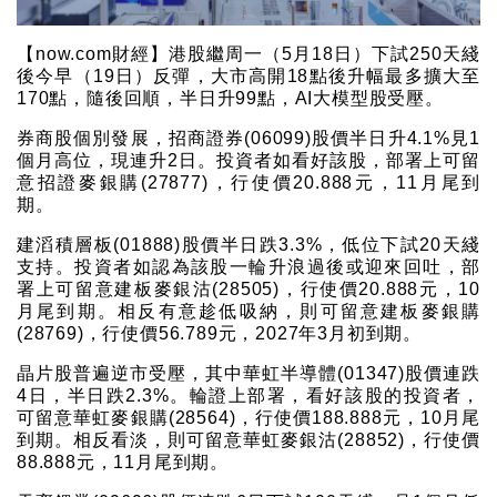
【now.com財經】港股繼周一（5月18日）下試250天綫
後今早（19日）反彈，大市高開18點後升幅最多擴大至
170點，隨後回順，半日升99點，AI大模型股受壓。
券商股個別發展，招商證券(06099)股價半日升4.1%見1
個月高位，現連升2日。投資者如看好該股，部署上可留
意招證麥銀購(27877)，行使價20.888元，11月尾到
期。
建滔積層板(01888)股價半日跌3.3%，低位下試20天綫
支持。投資者如認為該股一輪升浪過後或迎來回吐，部
署上可留意建板麥銀沽(28505)，行使價20.888元，10
月尾到期。相反有意趁低吸納，則可留意建板麥銀購
(28769)，行使價56.789元，2027年3月初到期。
晶片股普遍逆市受壓，其中華虹半導體(01347)股價連跌
4日，半日跌2.3%。輪證上部署，看好該股的投資者，
可留意華虹麥銀購(28564)，行使價188.888元，10月尾
到期。相反看淡，則可留意華虹麥銀沽(28852)，行使價
88.888元，11月尾到期。