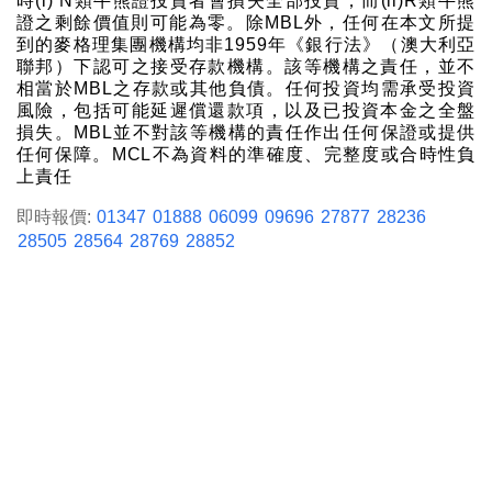
時(i) N類牛熊證投資者會損失全部投資；而(ii)R類牛熊
證之剩餘價值則可能為零。除MBL外，任何在本文所提
到的麥格理集團機構均非1959年《銀行法》（澳大利亞
聯邦）下認可之接受存款機構。該等機構之責任，並不
相當於MBL之存款或其他負債。任何投資均需承受投資
風險，包括可能延遲償還款項，以及已投資本金之全盤
損失。MBL並不對該等機構的責任作出任何保證或提供
任何保障。MCL不為資料的準確度、完整度或合時性負
上責任
即時報價:
01347
01888
06099
09696
27877
28236
28505
28564
28769
28852