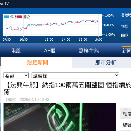
ow TV
香港
恒指
國企
恒指
國企
港股
AH股
窩輪/牛熊
新
【法興牛熊】納指100兩萬五關整固 恒指續
覆
【輪證】 2026/04/10 10:43
相
編