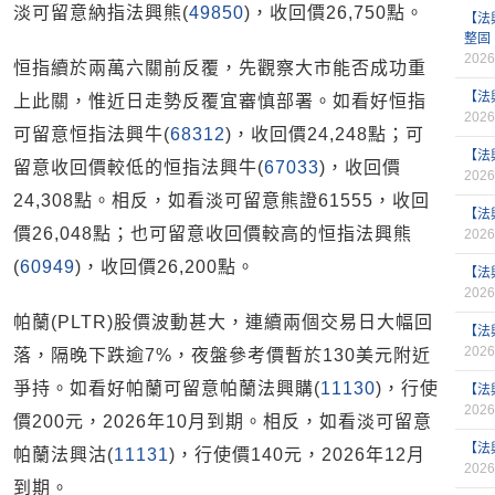
淡可留意納指法興熊(
49850
)，收回價26,750點。
【法
整固
2026
恒指續於兩萬六關前反覆，先觀察大市能否成功重
【法
上此關，惟近日走勢反覆宜審慎部署。如看好恒指
2026
可留意恒指法興牛(
68312
)，收回價24,248點；可
【法
留意收回價較低的恒指法興牛(
67033
)，收回價
2026
24,308點。相反，如看淡可留意熊證61555，收回
【法
價26,048點；也可留意收回價較高的恒指法興熊
2026
(
60949
)，收回價26,200點。
【法
2026
帕蘭(PLTR)股價波動甚大，連續兩個交易日大幅回
【法
2026
落，隔晚下跌逾7%，夜盤參考價暫於130美元附近
爭持。如看好帕蘭可留意帕蘭法興購(
11130
)，行使
【法
2026
價200元，2026年10月到期。相反，如看淡可留意
【法
帕蘭法興沽(
11131
)，行使價140元，2026年12月
2026
到期。