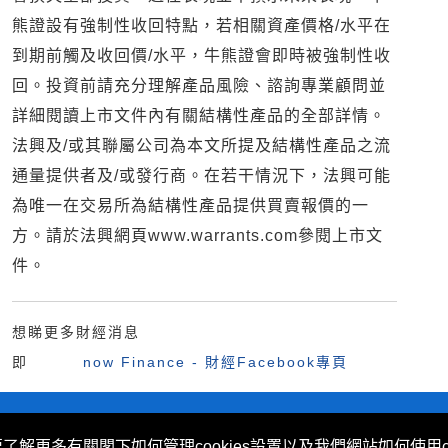
熊證設有強制性收回特點，若相關資產價格/水平在
到期前觸及收回價/水平，牛熊證會即時被強制性收
回。投資前請充分理解產品風險、諮詢專業顧問並
詳細閱讀上市文件內有關結構性產品的全部詳情。
法興及/或其聯屬公司為本文所提及結構性產品之流
通量提供者及/或發行商。在若干情況下，法興可能
為唯一在交易所為結構性產品提供買賣報價的一
方。請於法興網頁www.warrants.com參閱上市文
件。
想睇更多財經消息
即
now Finance - 財經Facebook專頁
不歧視及不騷擾聲明
|
Cookies政策
要了解更多有關閣下如何管理cookies設置以及我們網站如何使用c