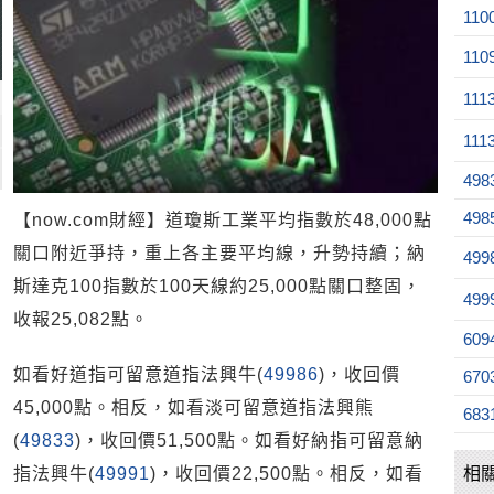
110
110
111
111
498
498
【now.com財經】道瓊斯工業平均指數於48,000點
關口附近爭持，重上各主要平均線，升勢持續；納
499
斯達克100指數於100天線約25,000點關口整固，
499
收報25,082點。
609
如看好道指可留意道指法興牛(
49986
)，收回價
670
45,000點。相反，如看淡可留意道指法興熊
683
(
49833
)，收回價51,500點。如看好納指可留意納
指法興牛(
49991
)，收回價22,500點。相反，如看
相