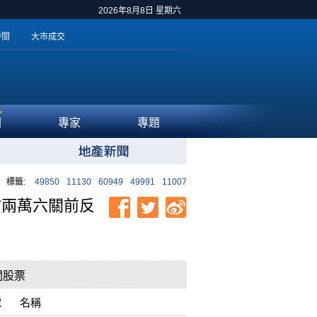
2026年8月8日 星期六
時間
大市成交
聞
專家
專題
標籤:
49850
11130
60949
49991
11007
於兩萬六關前反
關股票
號
名稱