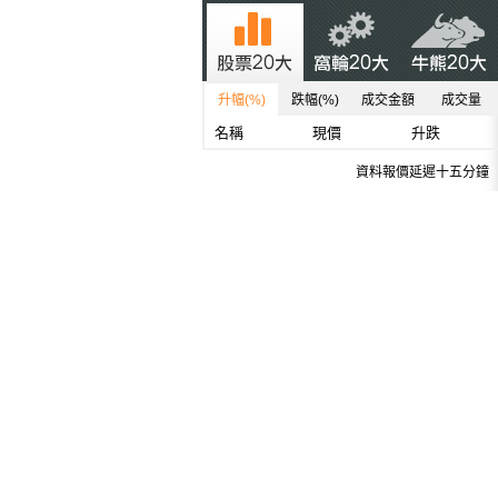
升幅(%)
跌幅(%)
成交金額
成交量
名稱
現價
升跌
資料報價延遲十五分鐘