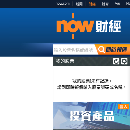
now.com
Viu
N
新聞
財經
體育
輸入股票名稱或編號
我的股票
[我的股票]未有記錄，
請到即時報價輸入股票號碼或名稱。