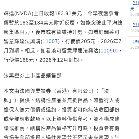
【法
天
輝達(NVDA)上日收報183.91美元，今早夜盤參考
2026
價暫於183至184美元附近反覆，如能突破此平均線
【法
2026
密集區阻力，後市或有望維持升勢。如看好輝達可
留意輝達法興購(
11007
)，行使價205元，2026年7
【法
2026
月到期。相反，如看淡可留意輝達法興沽(
11090
)，
行使價168元，2026年12月到期。
法興證券上市產品銷售部
本文由法國興業證券（香港）有限公司（「法
興」）提供。結構性產品並無抵押品。如發行人或
擔保人無力償債或違約，投資者可能無法收回部份
或全部應收款項。以上資料僅供參考，並不構成建
議或推薦。結構性產品價格可升可跌，投資者有機
會損失全部投資。過往表現並不預示未來表現。牛