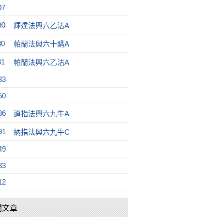
07
90
輝達法興六乙沽A
30
帕蘭法興六十購A
31
帕蘭法興六乙沽A
33
50
86
道指法興六九牛A
91
納指法興六九牛C
49
33
12
關文章