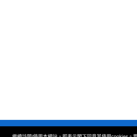
私隱政策
|
使用條款
|
免責及著作權聲明
|
繼續訪問/使用本網站，即表示閣下同意其使用cookies。