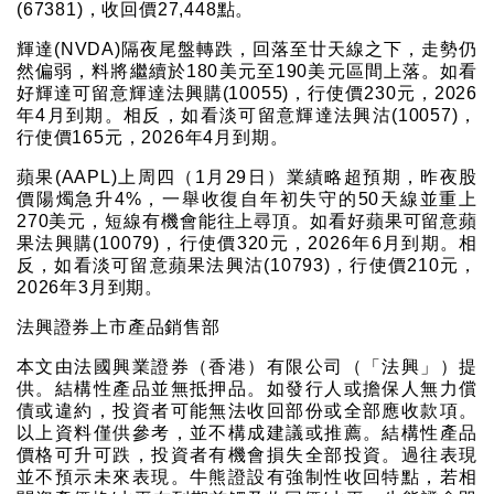
(67381)，收回價27,448點。
輝達(NVDA)隔夜尾盤轉跌，回落至廿天線之下，走勢仍
然偏弱，料將繼續於180美元至190美元區間上落。如看
好輝達可留意輝達法興購(10055)，行使價230元，2026
年4月到期。相反，如看淡可留意輝達法興沽(10057)，
行使價165元，2026年4月到期。
蘋果(AAPL)上周四（1月29日）業績略超預期，昨夜股
價陽燭急升4%，一舉收復自年初失守的50天線並重上
270美元，短線有機會能往上尋頂。如看好蘋果可留意蘋
果法興購(10079)，行使價320元，2026年6月到期。相
反，如看淡可留意蘋果法興沽(10793)，行使價210元，
2026年3月到期。
法興證券上市產品銷售部
本文由法國興業證券（香港）有限公司（「法興」）提
供。結構性產品並無抵押品。如發行人或擔保人無力償
債或違約，投資者可能無法收回部份或全部應收款項。
以上資料僅供參考，並不構成建議或推薦。結構性產品
價格可升可跌，投資者有機會損失全部投資。過往表現
並不預示未來表現。牛熊證設有強制性收回特點，若相