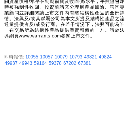
關資產價格/水平在到期前觸及收回價/水平，牛熊證會即
時被強制性收回。投資前請充分理解產品風險、諮詢專
業顧問並詳細閱讀上市文件內有關結構性產品的全部詳
情。法興及/或其聯屬公司為本文所提及結構性產品之流
通量提供者及/或發行商。在若干情況下，法興可能為唯
一在交易所為結構性產品提供買賣報價的一方。請於法
興網頁www.warrants.com參閱上市文件。
即時報價:
10055
10057
10079
10793
49821
49824
49937
49943
59164
59378
67202
67381