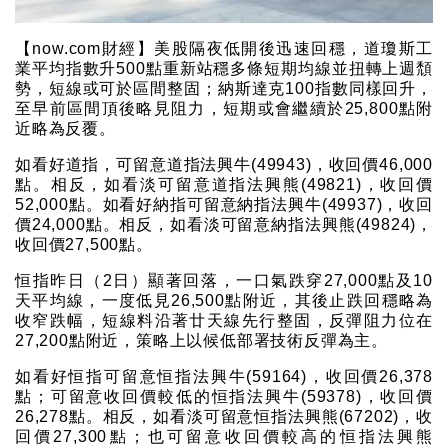
【now.com財經】美股隔夜低開後迅速回穩，道瓊斯工
業平均指數升500點重新站穩多條短期均線並扭轉上週頹
勢，短線或可於區間整固；納斯達克100指數同樣回升，
至早前區間頂後略見阻力，短期或會繼續於25,800點附
近略為反覆。
如看好道指，可留意道指法興牛(49943)，收回價46,000
點。相反，如看淡可留意道指法興熊(49821)，收回價
52,000點。如看好納指可留意納指法興牛(49937)，收回
價24,000點。相反，如看淡可留意納指法興熊(49824)，
收回價27,500點。
恒指昨日（2日）顯著回落，一口氣跌穿27,000點及10
天平均線，一度低見26,500點附近，其後止跌回穩略為
收窄跌幅，短線料沿著廿天線先行整固，反彈阻力位在
27,200點附近，策略上以候低部署技術反彈為主。
如看好恒指可留意恒指法興牛(59164)，收回價26,378
點；可留意收回價較低的恒指法興牛(59378)，收回價
26,278點。相反，如看淡可留意恒指法興熊(67202)，收
回價27,300點；也可留意收回價較高的恒指法興熊