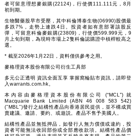
者可留意理想麥銀購(22124)，行使價111.111元，8月
初到期。
生物醫藥股早市受壓，其中科倫博泰生物(06990)股價最
多跌7%，走勢上連跌4日。投資者如有意部署該股反
彈，可留意科倫麥銀購(23809)，行使價599.999元，9
月上旬到期，為現時市場上2隻科倫認購證中槓桿較高之
選。
* 截至2026年1月22日，資料僅供參考之用。
麥格理資本股份有限公司衍生工具部
多元公正透明 資訊全面互享 掌握窩輪貼市資訊，請即登
入warrants.com.hk。
本內容由麥格理資本股份有限公司 (“MCL”) 就
Macquarie Bank Limited (ABN 46 008 583 542)
("MBL")發行之結構性產品向香港居民提供，並不構成買
賣建議、邀請、要約、或遊説。產品不售予美國人。
結構性產品並無抵押品，如發行人無力償債或違約，投
資者可能無法收回部份或全部應收款項。結構性產品價