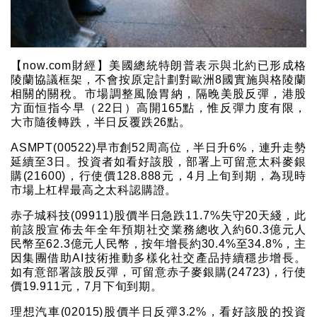
【now.com財經】美國總統特朗普表示與北約已形成格
陵蘭協議框架，不會按原定計劃對歐洲8國實施與格陵蘭
相關的關稅。市場調整風險胃納，隔晚美股反彈，港股
方面恒指今早（22日）高開165點，惟反彈力度有限，
大市隨後轉跌，半日反覆跌26點。
ASMPT(00522)早市創52周高位，半日升6%，連升走勢
延續至3日。投資者如看好該股，部署上可留意太科麥銀
購(21600)，行使價128.888元，4月上旬到期，為現時
市場上杠桿最高之太科認購證。
赤子城科技(09911)股價半日急跌11.7%失守20天綫，此
前該股宣佈去年全年預期社交業務總收入約60.3億元人
民幣至62.3億元人民幣，按年增長約30.4%至34.8%，主
因集團借助AI技術推動多樣化社交產品持續穩步增長。
如有意部署該股反彈，可留意赤子麥銀購(24723)，行使
價19.911元，7月下旬到期。
理想汽車(02015)股價半日反彈3.2%，看好該股的投資