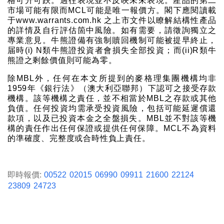
格可升可跌。過往表現並不反映未來表現。產品的第二
市場可能有限而MCL可能是唯一報價方。閣下應閱讀載
于www.warrants.com.hk 之上市文件以瞭解結構性產品
的詳情及自行評估箇中風險。如有需要，請徵詢獨立之
專業意見。牛熊證備有強制贖回機制可能被提早終止，
届時(i) N類牛熊證投資者會損失全部投資；而(ii)R類牛
熊證之剩餘價值則可能為零。
除MBL外，任何在本文所提到的麥格理集團機構均非
1959年《銀行法》（澳大利亞聯邦）下認可之接受存款
機構。該等機構之責任，並不相當於MBL之存款或其他
負債。任何投資均需承受投資風險，包括可能延遲償還
款項，以及已投資本金之全盤損失。MBL並不對該等機
構的責任作出任何保證或提供任何保障。MCL不為資料
的準確度、完整度或合時性負上責任。
即時報價:
00522
02015
06990
09911
21600
22124
23809
24723