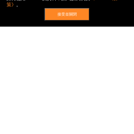
策》
。
接受並關閉
網站地圖
主頁
我的股票
新聞
專家/專題
港股動態
AH股
窩輪/牛熊
私隱政策
使用條款
免責及著作權聲明
Cookies政策
© Now TV Limited 2012-2026 著作權所有
所有資料或訊息僅作為參考之用。股票報價由
N2N-AFE (Hong Kong) Limited 提供。
The Basic Market Prices (BMP) service is provided
by Now TV Limited