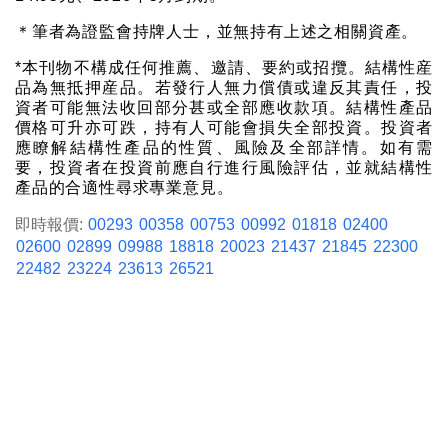
＊筆者為證監會持牌人士，並無持有上述之相關資產。
*本刊物不構成任何推薦、邀請、要約或招攬。結構性産
品為無抵押産品。若發行人無力償債或違反其責任，投
資者可能無法收回部分甚或全部應收款項。結構性產品
價格可升亦可跌，持有人可能會損失全部投資。投資者
應瞭解結構性產品的性質、風險及全部詳情。如有需
要，投資者在投資前應自行進行風險評估，並就結構性
產品的合適性尋求專業意見。
即時報價:
00293
00358
00753
00992
01818
02400
02600
02899
09988
18818
20023
21437
21845
22300
22482
23224
23613
26521