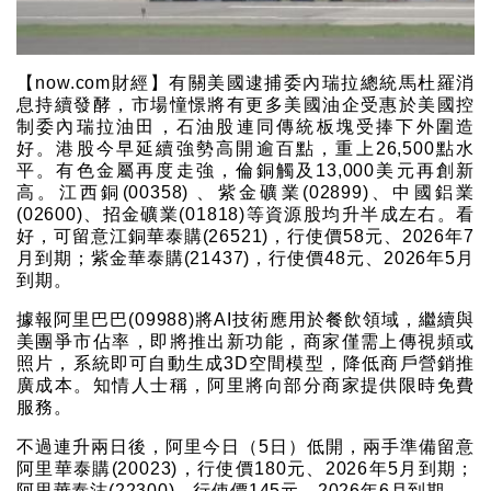
【now.com財經】有關美國逮捕委內瑞拉總統馬杜羅消
息持續發酵，市場憧憬將有更多美國油企受惠於美國控
制委內瑞拉油田，石油股連同傳統板塊受捧下外圍造
好。港股今早延續強勢高開逾百點，重上26,500點水
平。有色金屬再度走強，倫銅觸及13,000美元再創新
高。江西銅(00358) 、紫金礦業(02899)、中國鋁業
(02600)、招金礦業(01818)等資源股均升半成左右。看
好，可留意江銅華泰購(26521)，行使價58元、2026年7
月到期；紫金華泰購(21437)，行使價48元、2026年5月
到期。
據報阿里巴巴(09988)將AI技術應用於餐飲領域，繼續與
美團爭市佔率，即將推出新功能，商家僅需上傳視頻或
照片，系統即可自動生成3D空間模型，降低商戶營銷推
廣成本。知情人士稱，阿里將向部分商家提供限時免費
服務。
不過連升兩日後，阿里今日（5日）低開，兩手準備留意
阿里華泰購(20023)，行使價180元、2026年5月到期；
阿里華泰沽(22300)，行使價145元、2026年6月到期。