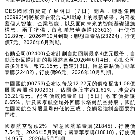
CES國際消費電子展明日（7日）開幕，聯想集團
(00992)料將展示在混合式AI戰略上的最新成果，內容覆
蓋個人智能、企業智能，以及面向未來的智能基礎設施
構想。兩手準備，留意聯想華泰購(23613)，行使價
12.89元、2026年10月到期；聯想華泰沽(23224)，行使
價7元、2026年6月到期。
心動公司(02400)公布計劃自動回購最多4億元股份，自
動股份回購計劃的期限將直至2026年6月4日。心動公司
最多升8%，報72.15元，暫連升3日。留意最貼價心動華
泰購(22482)，行使價96元、2026年10月到期。
中國國航(00753)公布以每股12.22元的價格配售1.08億
股國泰股份(00293)，佔國泰股本約1.61%，涉資約
13.21億元。配售價較國泰昨日（5日）收市價折讓
6.65%，計及國泰航空場外回購卡塔爾航空持股，國航
在國泰航空持股量剛好低於三成，免觸發強制全面要約
門檻。
國泰航空暫跌2%，留意國航華泰購(21845)，行使價
7.54元、2026年5月到期；國泰華泰購(18818)，行使價
14.95元、2026年5月到期。