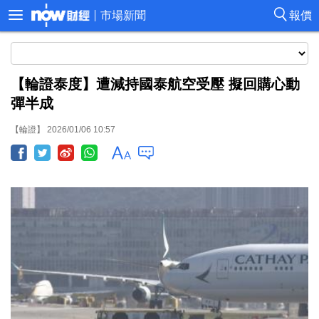
市場新聞
報價
【輪證泰度】遭減持國泰航空受壓 擬回購心動
彈半成
【輪證】 2026/01/06 10:57