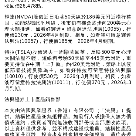
收回價26,478點。
輝達(NVDA)股價近日沿著50天線於186美元附近橫行整
固，如能站穩此平均線，後市仍有機會逐步向200美元心
理大關推進。如看好輝達可留意輝達法興購(10055)，行
使價230元，2026年4月到期。相反，如看淡可留意輝達
法興沽(10057)，行使價165元，2026年4月到期。
特拉(TSLA)股價過去一周顯著回落，反映500美元心理
大關沽壓不輕，短線料考驗50天線至445美元附近，重
要支持位在中期「上升軌」約420美元附近，策略上以候
低部署技術反彈為主。如看好特拉可留意特拉法興購
(10010)，行使價530元，2026年3月到期。相反，如看
淡可留意特拉法興沽(10011)，行使價370元，2026年3
月到期。
法興證券上市產品銷售部
本文由法國興業證券（香港）有限公司（「法興」）提
供。結構性產品並無抵押品。如發行人或擔保人無力償
債或違約，投資者可能無法收回部份或全部應收款項。
以上資料僅供參考，並不構成建議或推薦。結構性產品
價格可升可跌，投資者有機會損失全部投資。過往表現