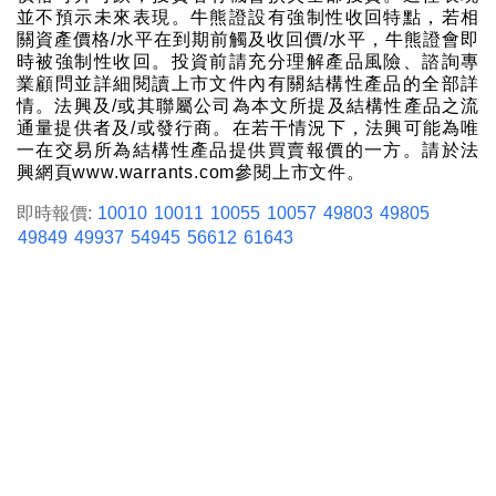
並不預示未來表現。牛熊證設有強制性收回特點，若相
關資產價格/水平在到期前觸及收回價/水平，牛熊證會即
時被強制性收回。投資前請充分理解產品風險、諮詢專
業顧問並詳細閱讀上市文件內有關結構性產品的全部詳
情。法興及/或其聯屬公司為本文所提及結構性產品之流
通量提供者及/或發行商。在若干情況下，法興可能為唯
一在交易所為結構性產品提供買賣報價的一方。請於法
興網頁www.warrants.com參閱上市文件。
即時報價:
10010
10011
10055
10057
49803
49805
49849
49937
54945
56612
61643