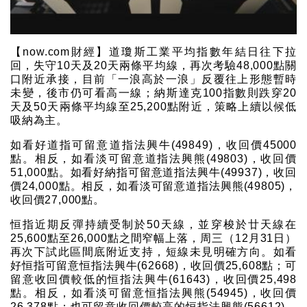
【now.com財經】道瓊斯工業平均指數年結日往下拉
回，失守10天及20天兩條平均線，再次考驗48,000點關
口附近承接，目前「一浪高於一浪」反覆往上形態暫時
未變，後市仍可看高一線；納斯達克100指數則跌穿20
天及50天兩條平均線至25,200點附近，策略上續以候低
吸納為主。
如看好道指可留意道指法興牛(49849)，收回價45000
點。相反，如看淡可留意道指法興熊(49803)，收回價
51,000點。如看好納指可留意道指法興牛(49937)，收回
價24,000點。相反，如看淡可留意道指法興熊(49805)，
收回價27,000點。
恒指近期反彈持續受制於50天線，並穿梭於廿天線在
25,600點至26,000點之間窄幅上落，周三（12月31日）
再次下試此區間底附近支持，短線未見明確方向。如看
好恒指可留意恒指法興牛(62668)，收回價25,608點；可
留意收回價較低的恒指法興牛(61643)，收回價25,498
點。相反，如看淡可留意恒指法興熊(54945)，收回價
26,378點；也可留意收回價較高的恒指法興熊(56612)，