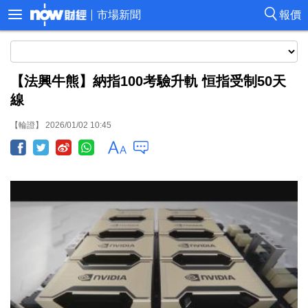
市場新聞
報價
【法興牛熊】納指100考驗升軌 恒指受制50天
線
【輪證】 2026/01/02 10:45