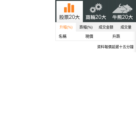
升幅(%)
跌幅(%)
成交金額
成交量
名稱
現價
升跌
資料報價延遲十五分鐘