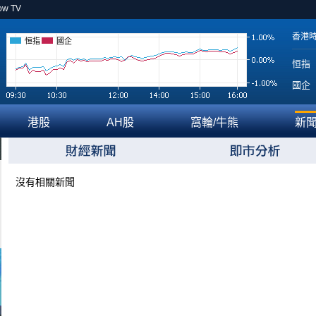
ow TV
香港
恒指
國企
恒指
國企
港股
AH股
窩輪/牛熊
新
沒有相關新聞