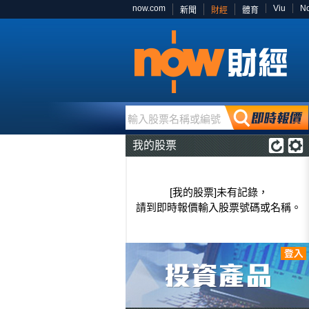
now.com
Viu
N
新聞
財經
體育
輸入股票名稱或編號
我的股票
[我的股票]未有記錄，
請到即時報價輸入股票號碼或名稱。