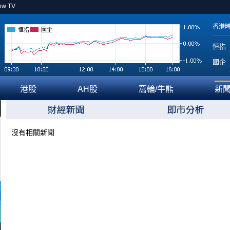
ow TV
香港
恒指
國企
恒指
國企
港股
AH股
窩輪/牛熊
新
沒有相關新聞