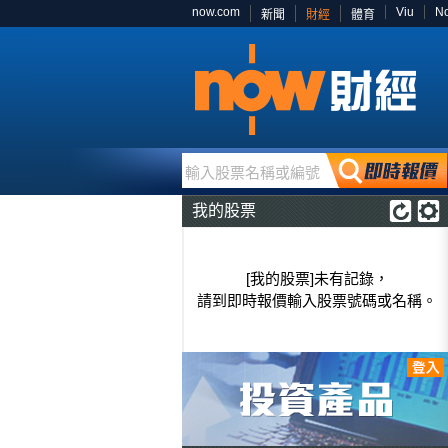
now.com
Viu
N
新聞
財經
體育
輸入股票名稱或編號
我的股票
[我的股票]未有記錄，
請到即時報價輸入股票號碼或名稱。