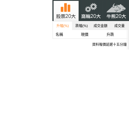
升幅(%)
跌幅(%)
成交金額
成交量
名稱
現價
升跌
資料報價延遲十五分鐘