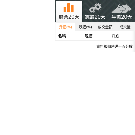
升幅(%)
跌幅(%)
成交金額
成交量
名稱
現價
升跌
資料報價延遲十五分鐘