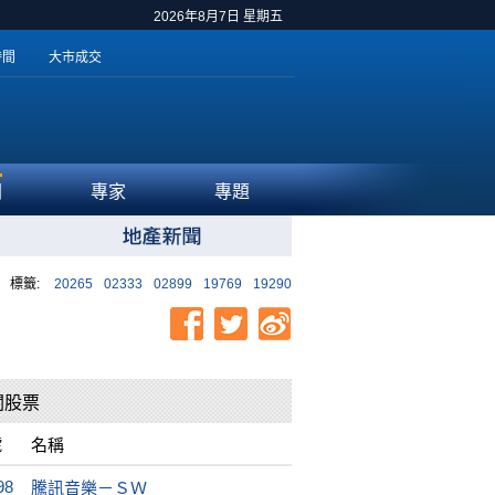
2026年8月7日 星期五
時間
大市成交
聞
專家
專題
標籤:
20265
02333
02899
19769
19290
關股票
號
名稱
98
騰訊音樂－ＳＷ