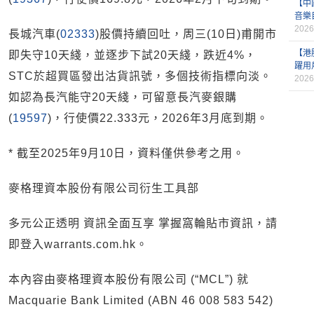
【中
音樂
2026
長城汽車(
02333
)股價持續回吐，周三(10日)甫開市
【港
即失守10天綫，並逐步下試20天綫，跌近4%，
躍用
STC於超買區發出沽貨訊號，多個技術指標向淡。
2026
如認為長汽能守20天綫，可留意長汽麥銀購
(
19597
)，行使價22.333元，2026年3月底到期。
* 截至2025年9月10日，資料僅供參考之用。
麥格理資本股份有限公司衍生工具部
多元公正透明 資訊全面互享 掌握窩輪貼市資訊，請
即登入warrants.com.hk。
本內容由麥格理資本股份有限公司 (“MCL”) 就
Macquarie Bank Limited (ABN 46 008 583 542)