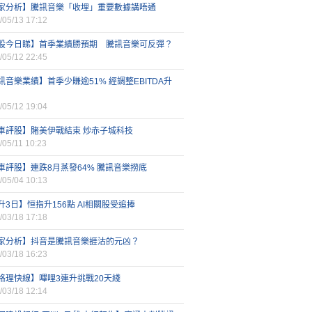
家分析】騰訊音樂「收埋」重要數據講唔通
/05/13 17:12
股今日睇】首季業績勝預期 騰訊音樂可反彈？
/05/12 22:45
訊音樂業績】首季少賺逾51% 經調整EBITDA升
/05/12 19:04
車評股】賭美伊戰結束 炒赤子城科技
/05/11 10:23
車評股】連跌8月蒸發64% 騰訊音樂撈底
/05/04 10:13
升3日】恒指升156點 AI相關股受追捧
/03/18 17:18
家分析】抖音是騰訊音樂捱沽的元凶？
/03/18 16:23
格理快線】嗶哩3連升挑戰20天綫
/03/18 12:14