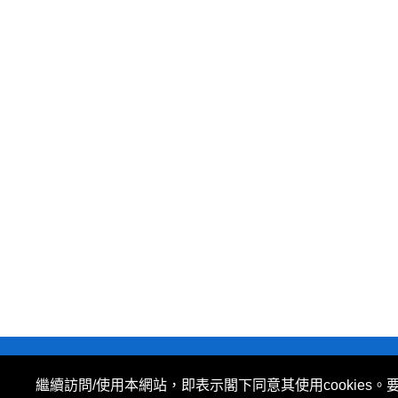
私隱政策
|
使用條款
|
免責及著作權聲明
|
繼續訪問/使用本網站，即表示閣下同意其使用cookies。
所有資料或訊息僅作為參考之用。股票報價由 N2N-AFE