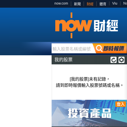
now.com
Viu
N
新聞
財經
體育
輸入股票名稱或編號
我的股票
[我的股票]未有記錄，
請到即時報價輸入股票號碼或名稱。