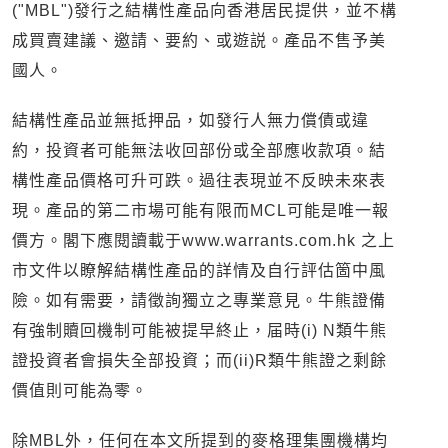
("MBL")發行之結構性產品向香港居民提供，並不構
成買賣建議、邀請、要約、或遊説。產品不售予美
國人。
結構性產品並無抵押品，如發行人無力償債或違
約，投資者可能無法收回部份或全部應收款項。結
構性產品價格可升可跌。過往表現並不反映未來表
現。產品的第二市場可能有限而MCL可能是唯一報
價方。閣下應閱讀載于www.warrants.com.hk 之上
市文件以瞭解結構性產品的詳情及自行評估箇中風
險。如有需要，請徵詢獨立之專業意見。牛熊證備
有強制贖回機制可能被提早終止，届時(i) N類牛熊
證投資者會損失全部投資；而(ii)R類牛熊證之剩餘
價值則可能為零。
除MBL外，任何在本文所提到的麥格理集團機構均