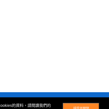
© Now TV Limited 2012-2026 著作權所有
ookies的資料，請閱讀我們的
接受並關閉