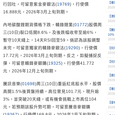
【專
行回吐，可留意紫金麥銀沽(
19769
)，行使價
2026
16.888元，2026年3月上旬到期。
【港
2026
內地碳酸鋰期貨價格下跌，贛鋒鋰業(
01772
)股價周
【騰
三(10日)裂口低開8.6%，及後跌幅收窄至逾6%，
10%
2026
暫守10天綫上，14天RSI回至59。倘認為該股調整
未完，可留意獨家的贛鋒麥銀沽(
19290
)，行使價
【何
2026
17.72元，2026年3月上旬到期。反之，如擬捕捉反
【何
彈，可留意贛鋒麥銀購(
19325
)，行使價41.772
2026
元，2026年12月上旬到期。
【連
2026
騰訊音樂(
01698
)周三(10日)重返紅底股水平，股價
【專
高開1.5%後買盤持續，高位曾見101.7元，現升逾
2026
3%，並突破20天綫，或有機會挑戰上市高位104
【麥
元。若預期該股升勢可期，可留意騰音麥銀購
2026
(
19367
)，行使價169.8元，2026年2月下旬到期。