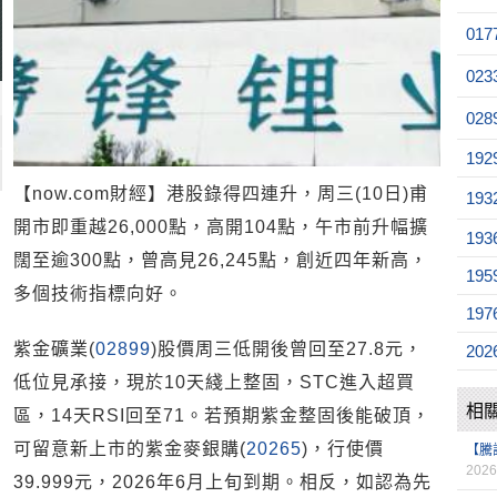
017
023
028
192
【now.com財經】港股錄得四連升，周三(10日)甫
193
開市即重越26,000點，高開104點，午市前升幅擴
193
闊至逾300點，曾高見26,245點，創近四年新高，
195
多個技術指標向好。
197
紫金礦業(
02899
)股價周三低開後曾回至27.8元，
202
低位見承接，現於10天綫上整固，STC進入超買
相
區，14天RSI回至71。若預期紫金整固後能破頂，
可留意新上市的紫金麥銀購(
20265
)，行使價
【騰
2026
39.999元，2026年6月上旬到期。相反，如認為先