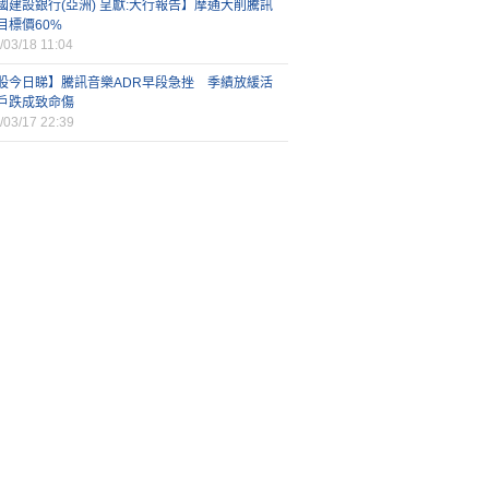
國建設銀行(亞洲) 呈獻:大行報告】摩通大削騰訊
目標價60%
/03/18 11:04
股今日睇】騰訊音樂ADR早段急挫 季績放緩活
戶跌成致命傷
/03/17 22:39