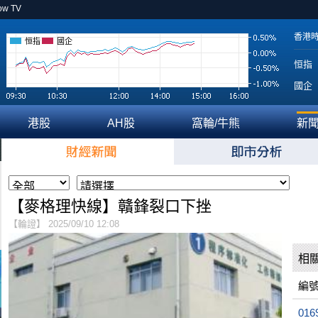
ow TV
香港
恒指
國企
恒指
國企
港股
AH股
窩輪/牛熊
新
【麥格理快線】贛鋒裂口下挫
【輪證】 2025/09/10 12:08
相
編
016