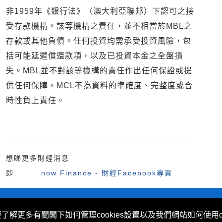
非1959年《銀行法》（澳大利亞聯邦）下認可之接
受存款機構。該等機構之責任，並不相當於MBL之
存款或其他負債。任何投資均需承受投資風險，包
括可能延遲償還款項，以及已投資本金之全盤損
失。MBL並不對該等機構的責任作出任何保證或提
供任何保障。MCL不為資料的準確度、完整度或合
時性負上責任。
想睇更多財經消息
即
now Finance - 財經Facebook專頁
不歧視及不騷擾聲明
|
Cookies政策
要了解更多有關閣下如何管理cookies設置以及我們網站如何使用c
 (Hong Kong) Limited 提供。