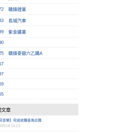
72
贛鋒鋰業
33
長城汽車
99
紫金礦業
90
25
贛鋒麥銀六乙購A
67
97
69
65
關文章
訊音樂】完成收購喜馬拉雅
/05/18 19:23