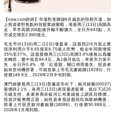
【now.com財經】市場對美聯儲9月減息的預期升溫，加
上投資者對焦點科技股業績樂觀，港股周三(13日)高開高
走，早市高開206點後升幅不斷擴大，全日升643點，大
市成交增至2,840億元。
毛戈平(01318)周二(12日)發盈喜，該股預計6月底止實
現淨利潤介乎6.65億至6.75億人民幣，較去年同期增長
35%至37%。該股股價周三(13日)高開3.4%後無以爲繼
並轉跌，盤中低見94.4元，為1個月低位，幸尾市力保不
失，全日升0.4%，惜「紅底股」關口得而復失。投資者
如有意伺機部署，可留意新上市毛戈麥銀購(19283)，行
使價148.8元，2026年2月中旬到期。
澳門娛樂股周三(13日)普遍逆市向下，銀河娛樂(00027)
股價跌2.1%，為周三(13日)表現最差藍籌，低位下試20
天綫支持。多家券商於銀河公布業績後上調其目標價，
投資評級整體正面，如投資者視該股回吐為吸納機會，
部署上可留意銀河麥銀購(18086)，行使價50.888元，
2026年1月尾到期。