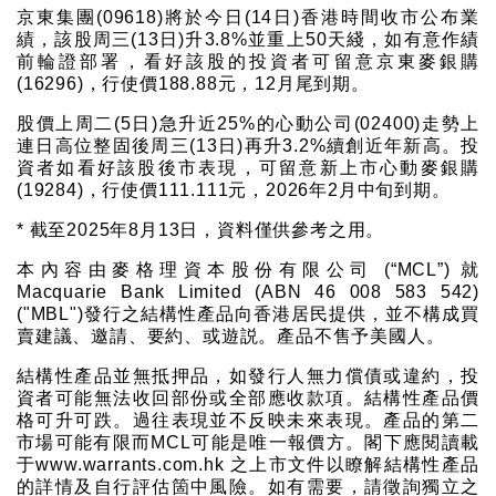
京東集團(09618)將於今日(14日)香港時間收市公布業
績，該股周三(13日)升3.8%並重上50天綫，如有意作績
前輪證部署，看好該股的投資者可留意京東麥銀購
(16296)，行使價188.88元，12月尾到期。
股價上周二(5日)急升近25%的心動公司(02400)走勢上
連日高位整固後周三(13日)再升3.2%續創近年新高。投
資者如看好該股後市表現，可留意新上市心動麥銀購
(19284)，行使價111.111元，2026年2月中旬到期。
* 截至2025年8月13日，資料僅供參考之用。
本內容由麥格理資本股份有限公司 (“MCL”) 就
Macquarie Bank Limited (ABN 46 008 583 542)
("MBL")發行之結構性產品向香港居民提供，並不構成買
賣建議、邀請、要約、或遊説。產品不售予美國人。
結構性產品並無抵押品，如發行人無力償債或違約，投
資者可能無法收回部份或全部應收款項。結構性產品價
格可升可跌。過往表現並不反映未來表現。產品的第二
市場可能有限而MCL可能是唯一報價方。閣下應閱讀載
于www.warrants.com.hk 之上市文件以瞭解結構性產品
的詳情及自行評估箇中風險。如有需要，請徵詢獨立之