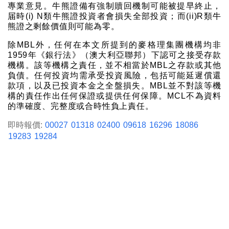
專業意見。牛熊證備有強制贖回機制可能被提早終止，
届時(i) N類牛熊證投資者會損失全部投資；而(ii)R類牛
熊證之剩餘價值則可能為零。
除MBL外，任何在本文所提到的麥格理集團機構均非
1959年《銀行法》（澳大利亞聯邦）下認可之接受存款
機構。該等機構之責任，並不相當於MBL之存款或其他
負債。任何投資均需承受投資風險，包括可能延遲償還
款項，以及已投資本金之全盤損失。MBL並不對該等機
構的責任作出任何保證或提供任何保障。MCL不為資料
的準確度、完整度或合時性負上責任。
即時報價:
00027
01318
02400
09618
16296
18086
19283
19284