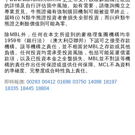
的詳情及自行評估箇中風險。如有需要，請徵詢獨立之
專業意見。牛熊證備有強制贖回機制可能被提早終止，
届時(i) N類牛熊證投資者會損失全部投資；而(ii)R類牛
熊證之剩餘價值則可能為零。
除MBL外，任何在本文所提到的麥格理集團機構均非
1959年《銀行法》（澳大利亞聯邦）下認可之接受存款
機構。該等機構之責任，並不相當於MBL之存款或其他
負債。任何投資均需承受投資風險，包括可能延遲償還
款項，以及已投資本金之全盤損失。MBL並不對該等機
構的責任作出任何保證或提供任何保障。MCL不為資料
的準確度、完整度或合時性負上責任。
即時報價:
00293
00412
01698
03750
14098
18197
18335
18445
18804