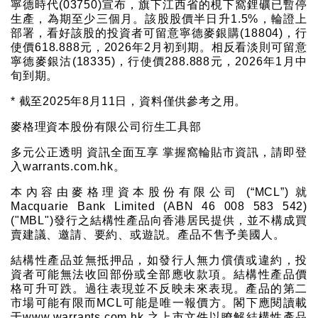
寧德時代(03750)宣布，旗下江西省的梘下窩鋰礦已暫停
生產，為期至少三個月。該股股價半日升1.5%，輪證上
部署，看好該股的投資者可留意寧德麥銀購(18804)，行
使價618.888元，2026年2月初到期。相反看淡則可留意
寧德麥銀沽(18335)，行使價288.888元，2026年1月中
旬到期。
* 截至2025年8月11日，資料僅供參考之用。
麥格理資本股份有限公司衍生工具部
多元公正透明 資訊全面互享 掌握窩輪貼市資訊，請即登
入warrants.com.hk。
本內容由麥格理資本股份有限公司 (“MCL”) 就
Macquarie Bank Limited (ABN 46 008 583 542)
("MBL")發行之結構性產品向香港居民提供，並不構成買
賣建議、邀請、要約、或遊説。產品不售予美國人。
結構性產品並無抵押品，如發行人無力償債或違約，投
資者可能無法收回部份或全部應收款項。結構性產品價
格可升可跌。過往表現並不反映未來表現。產品的第二
市場可能有限而MCL可能是唯一報價方。閣下應閱讀載
于www.warrants.com.hk 之上市文件以瞭解結構性產品