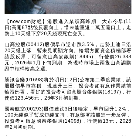
【now.com財經】港股進入業績高峰期，大市今早(11
日)高開87點後反覆向上，惜未能重返二萬五關口上，走
勢上10天綫下穿20天綫現死亡交叉。
山高控股(00412)股價早市逆市跌3.5%，走勢上連日沿
20天綫上落，暫未見明顯方向。輪場方面資金積極部署
該股反彈，可留意山高麥銀購(18445)，行使價26.388
元，2026年1月下旬到期，為現時市場上兩隻山高認購
證中槓桿較高之選。
騰訊音樂(01698)將於明日(12日)公布第二季度業績，該
股股價早市靠穩，現連升三日。投資者如有意作業績前
輪證部署，看好的投資者可留意騰音麥銀購(18197)，行
使價123.456元，26年3月初到期。
國泰航空(00293)股價連跌3日後喘定，早市回升1.2%，
100天綫似乎暫成短綫支持，有意部署該股進一步反彈，
投資者可留意國泰麥銀購(14098)，行使價13元，2026
年2月初到期。