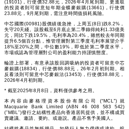
(19101)，行使價32.88元，2026年4月尾到期。更進取
的投資者則可留意短年期金蝶麥銀購(13661)，行使價
23.88元，9月尾到期，需注意時間值損耗風險。
中芯國際(00981)股價績後急挫，上周五(8日)跌8.2%，
失守20天綫。該股截至6月底止第二季錄得純利1.33億美
元，同比下跌19.5%，毛利率為20.4%，雖然較去年同期
提升6.5個百分點，惟管理層對第三季度毛利率展望介乎
18%至20%之間，中位數19%，即低於第二季度水平，
市場或認為管理層對公司的盈利能力持謹慎態度。
輪證上部署，有意承該股回調吸納的投資者可留意中芯
麥銀購(18834)，行使價88.88元，26年2月初到期。相
反看淡則可留意中芯麥銀沽(13453)，行使價38.88元，
2026年4月初到期。
* 截至2025年8月8日，資料僅供參考之用。
本內容由麥格理資本股份有限公司 (“MCL”) 就
Macquarie Bank Limited (ABN 46 008 583 542)
("MBL")發行之結構性產品向香港居民提供，並不構成買
賣建議、邀請、要約、或遊説。產品不售予美國人。
結構性產品並無抵押品，如發行人無力償債或違約，投