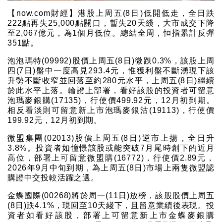
【now.com財經】港股上周五(8日)低開低走，全日跌
222點再失25,000點關口，暫失20天綫，大市成交下降
至2,067億元，為1個月低位。總結全周，恒指累計反彈
351點。
泡泡瑪特(09992)股價上周五(8日)微跌0.3%，該股上周
四(7日)盤中一度高見293.4元，惟獲利盤不斷湧現下該
升勢不斷收窄並回落至約280元水平，上周五(8日)繼續
於此水平上落。輪證上部署，看好該股的投資者可留意
泡瑪麥銀購(17135)，行使價499.92元，12月初到期。
相反看淡則可留意新上市泡瑪麥銀沽(19113)，行使價
199.92元，12月初到期。
微盟集團(02013)股價上周五(8日)逆市上揚，全日升
3.8%。投資者如憧憬該股或能突破7月尾時創下的近月
高位，部署上可留意微盟購(16772)，行使價2.89元，
2026年9月中旬到期，為上周五(8日)市場上兩隻微盟認
購證中交投較活躍之選。
金蝶國際(00268)將於周一(11日)放榜，該股股價上周五
(8日)跌4.1%，現回至10天綫下，且留意業績後表現。投
資者如看好該股，部署上可留意新上市金蝶麥銀購