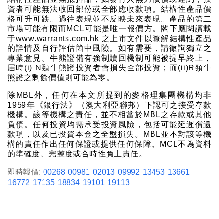
資者可能無法收回部份或全部應收款項。結構性產品價
格可升可跌。過往表現並不反映未來表現。產品的第二
市場可能有限而MCL可能是唯一報價方。閣下應閱讀載
于www.warrants.com.hk 之上市文件以瞭解結構性產品
的詳情及自行評估箇中風險。如有需要，請徵詢獨立之
專業意見。牛熊證備有強制贖回機制可能被提早終止，
届時(i) N類牛熊證投資者會損失全部投資；而(ii)R類牛
熊證之剩餘價值則可能為零。
除MBL外，任何在本文所提到的麥格理集團機構均非
1959年《銀行法》（澳大利亞聯邦）下認可之接受存款
機構。該等機構之責任，並不相當於MBL之存款或其他
負債。任何投資均需承受投資風險，包括可能延遲償還
款項，以及已投資本金之全盤損失。MBL並不對該等機
構的責任作出任何保證或提供任何保障。MCL不為資料
的準確度、完整度或合時性負上責任。
即時報價:
00268
00981
02013
09992
13453
13661
16772
17135
18834
19101
19113