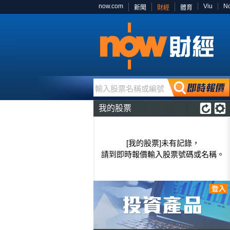
now.com
Viu
N
新聞
財經
體育
輸入股票名稱或編號
我的股票
[我的股票]未有記錄，
請到即時報價輸入股票號碼或名稱。