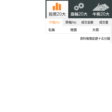
升幅(%)
跌幅(%)
成交金額
成交量
名稱
現價
升跌
資料報價延遲十五分鐘