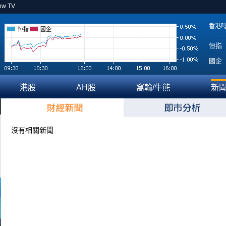
ow TV
香港
恒指
國企
恒指
國企
港股
AH股
窩輪/牛熊
新
沒有相關新聞