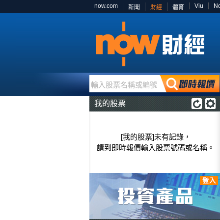
now.com
Viu
N
新聞
財經
體育
輸入股票名稱或編號
我的股票
[我的股票]未有記錄，
請到即時報價輸入股票號碼或名稱。