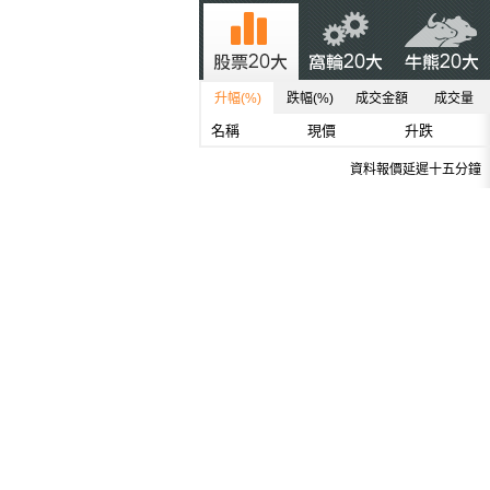
升幅(%)
跌幅(%)
成交金額
成交量
名稱
現價
升跌
資料報價延遲十五分鐘