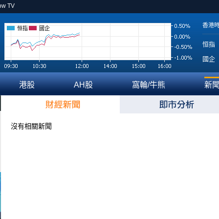
ow TV
香港
恒指
國企
恒指
國企
港股
AH股
窩輪/牛熊
新
沒有相關新聞