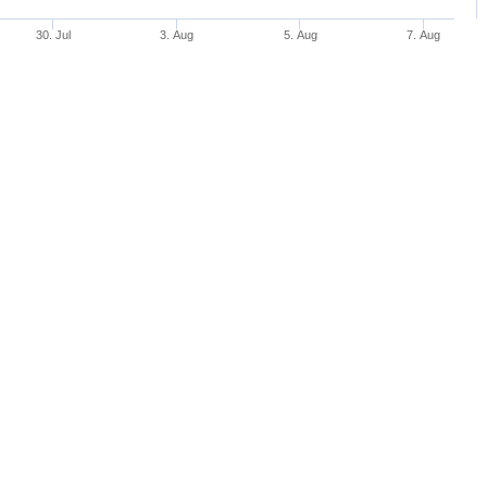
30. Jul
3. Aug
5. Aug
7. Aug